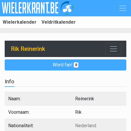
Wielerkalender
Veldritkalender
Rik Reinerink
Word fan!
0
Info
Naam:
Reinerink
Voornaam:
Rik
Nationaliteit:
Nederland