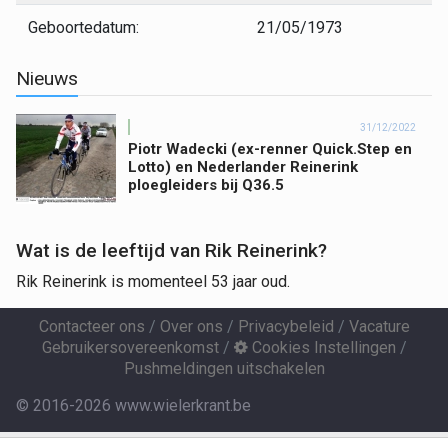
Geboortedatum:
21/05/1973
Nieuws
31/12/2022
Piotr Wadecki (ex-renner Quick.Step en
Lotto) en Nederlander Reinerink
ploegleiders bij Q36.5
Wat is de leeftijd van Rik Reinerink?
Rik Reinerink is momenteel 53 jaar oud.
Contacteer ons
/
Over ons
/
Privacybeleid
/
Vacature
Gebruikersovereenkomst
/
Cookies Instellingen
/
Pushmeldingen uitschakelen
© 2016-2026 www.wielerkrant.be