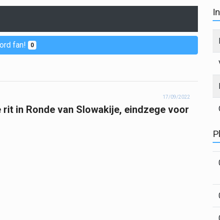
I
ord fan!
0
17/09/2022
 rit in Ronde van Slowakije, eindzege voor
P