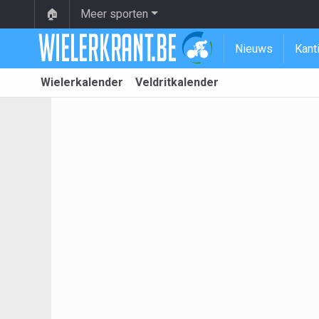
🏠
Meer sporten
Nieuws
Kant
Wielerkalender
Veldritkalender