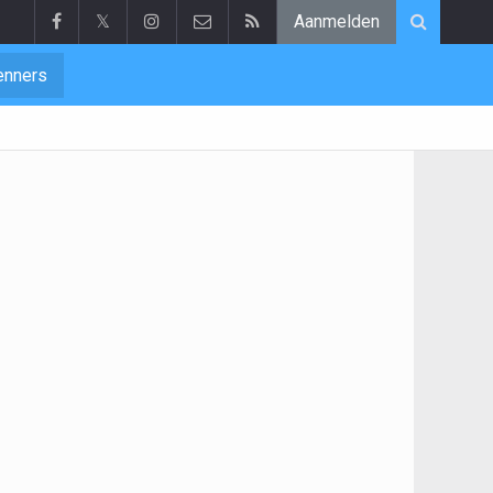
𝕏
Aanmelden
enners