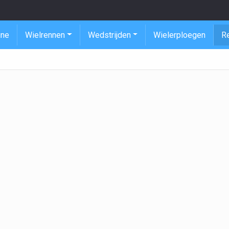
ine
Wielrennen
Wedstrijden
Wielerploegen
R