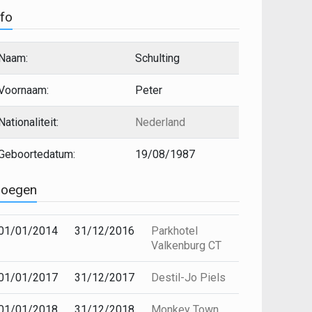
nfo
Naam:
Schulting
Voornaam:
Peter
Nationaliteit:
Nederland
Geboortedatum:
19/08/1987
loegen
01/01/2014
31/12/2016
Parkhotel
Valkenburg CT
01/01/2017
31/12/2017
Destil-Jo Piels
01/01/2018
31/12/2018
Monkey Town