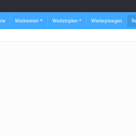
ine
Wielrennen
Wedstrijden
Wielerploegen
R