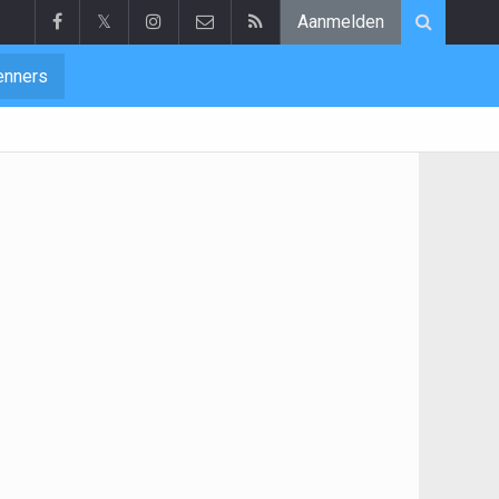
𝕏
Aanmelden
enners