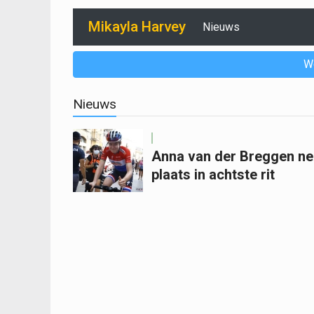
Mikayla Harvey
Nieuws
W
Nieuws
Anna van der Breggen nee
plaats in achtste rit