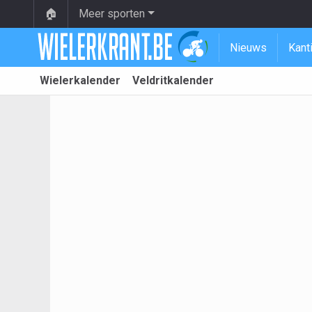
🏠
Meer sporten
Nieuws
Kant
Wielerkalender
Veldritkalender