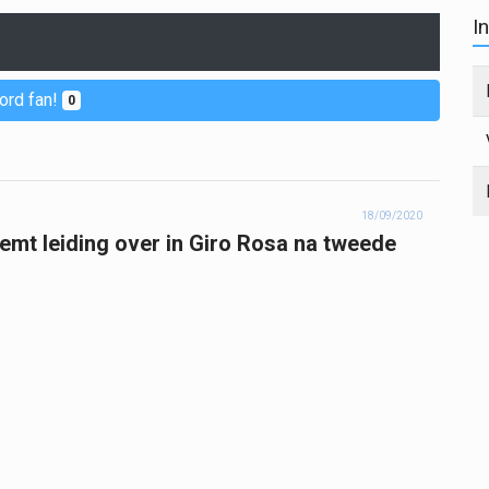
I
ord fan!
0
18/09/2020
mt leiding over in Giro Rosa na tweede