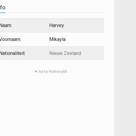
nfo
Naam:
Harvey
Voornaam:
Mikayla
Nationaliteit:
Nieuw Zeeland
▼ Ad by Refinery89