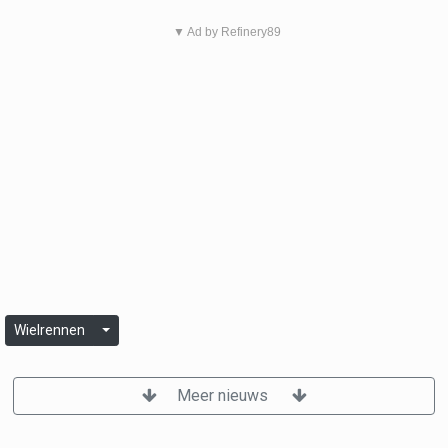
▼ Ad by Refinery89
Wielrennen
Meer nieuws