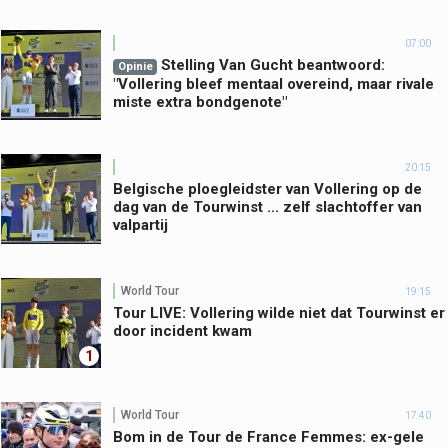
07:00
Stelling Van Gucht beantwoord:
Opinie
"Vollering bleef mentaal overeind, maar rivale
miste extra bondgenote"
20:15
Belgische ploegleidster van Vollering op de
dag van de Tourwinst ... zelf slachtoffer van
valpartij
World Tour
19:15
Tour LIVE: Vollering wilde niet dat Tourwinst er
door incident kwam
1
World Tour
17:40
Bom in de Tour de France Femmes: ex-gele