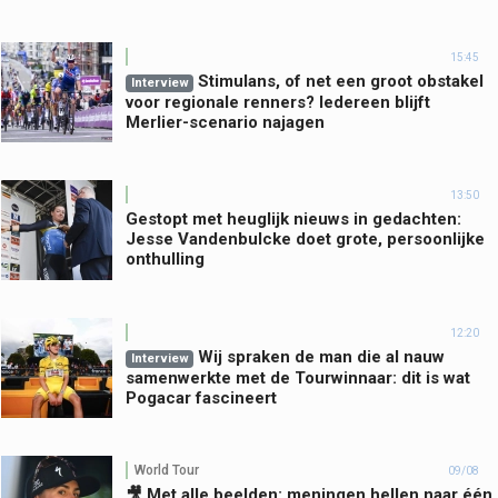
15:45
Stimulans, of net een groot obstakel
Interview
voor regionale renners? Iedereen blijft
Merlier-scenario najagen
13:50
Gestopt met heuglijk nieuws in gedachten:
Jesse Vandenbulcke doet grote, persoonlijke
onthulling
12:20
Wij spraken de man die al nauw
Interview
samenwerkte met de Tourwinnaar: dit is wat
Pogacar fascineert
World Tour
09/08
🎥 Met alle beelden: meningen hellen naar één