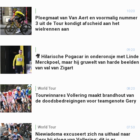
10:20
Ploegmaat van Van Aert en voormalig nummer
3 uit de Tour kondigt afscheid aan het
wielrennen aan
09:20
🎥 Hilarische Pogacar in onderonsje met Linde
Merckpoel, maar hij gruwelt van harde beelden
van val van Zigart
World Tour
08:20
Tourwinnares Vollering maakt brandhout van
de doodsbedreigingen voor teamgenote Gery
World Tour
07:50
Niewiadoma excuseert zich na uithaal naar
Gery bij ploeg van Vollering: dit is er