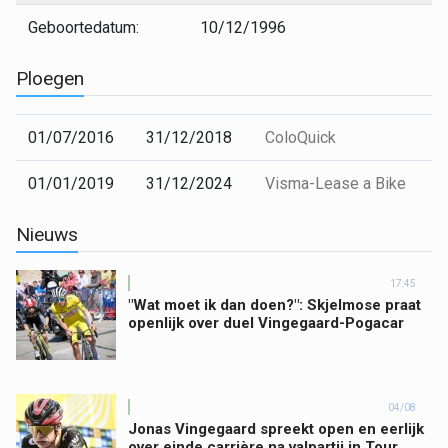
Geboortedatum:
10/12/1996
Ploegen
01/07/2016
31/12/2018
ColoQuick
01/01/2019
31/12/2024
Visma-Lease a Bike
Nieuws
17:45
"Wat moet ik dan doen?": Skjelmose praat
openlijk over duel Vingegaard-Pogacar
04/08
Jonas Vingegaard spreekt open en eerlijk
over einde carrière na valpartij in Tour