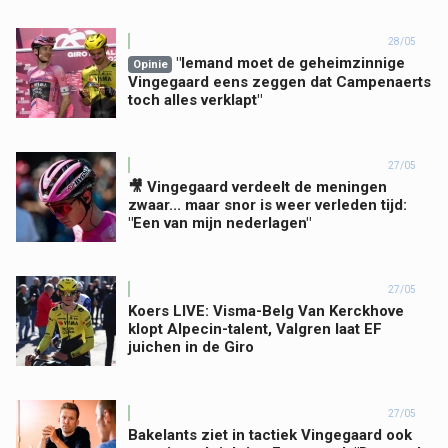
28/05
"Iemand moet de geheimzinnige
Opinie
Vingegaard eens zeggen dat Campenaerts
toch alles verklapt"
27/05
🎥 Vingegaard verdeelt de meningen
zwaar... maar snor is weer verleden tijd:
"Een van mijn nederlagen"
27/05
Koers LIVE: Visma-Belg Van Kerckhove
klopt Alpecin-talent, Valgren laat EF
juichen in de Giro
27/05
Bakelants ziet in tactiek Vingegaard ook