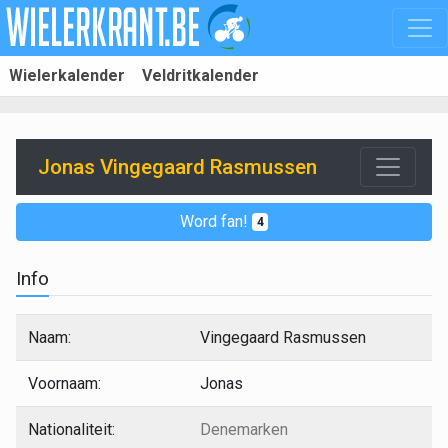
Wielerkalender
Veldritkalender
Jonas Vingegaard Rasmussen
Word fan!
4
Info
Naam:
Vingegaard Rasmussen
Voornaam:
Jonas
Nationaliteit:
Denemarken