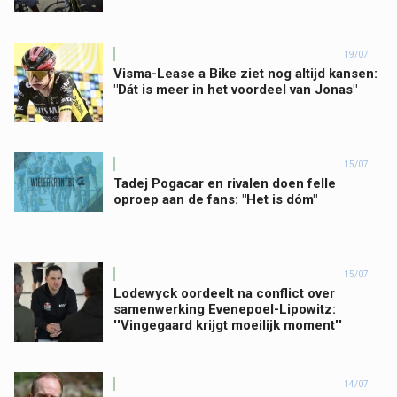
19/07
Visma-Lease a Bike ziet nog altijd kansen:
"Dát is meer in het voordeel van Jonas"
15/07
Tadej Pogacar en rivalen doen felle
oproep aan de fans: "Het is dóm"
15/07
Lodewyck oordeelt na conflict over
samenwerking Evenepoel-Lipowitz:
''Vingegaard krijgt moeilijk moment''
14/07