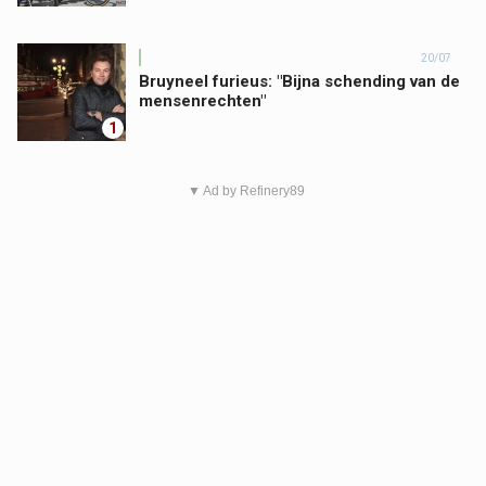
20/07
Bruyneel furieus: "Bijna schending van de
mensenrechten"
1
▼ Ad by Refinery89