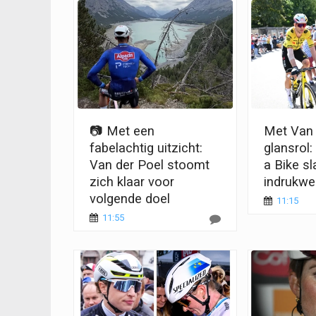
📷 Met een
Met Van 
fabelachtig uitzicht:
glansrol
Van der Poel stoomt
a Bike sl
zich klaar voor
indrukwe
volgende doel
11:15
11:55