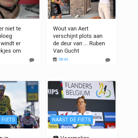
er niet te
Wout van Aert
ploeg
verschijnt plots aan
 windt er
de deur van ... Ruben
ekjes om
Van Gucht
08:45
 FIETS
NAAST DE FIETS