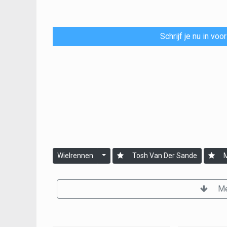
Schrijf je nu in vo
Wielrennen
Tosh Van Der Sande
Me