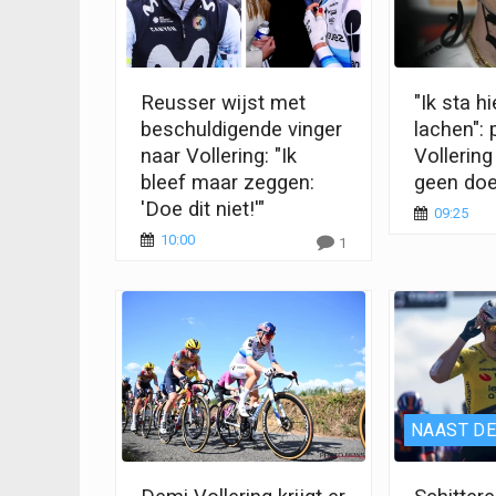
Reusser wijst met
"Ik sta hi
beschuldigende vinger
lachen": 
naar Vollering: "Ik
Vollering
bleef maar zeggen:
geen do
'Doe dit niet!'"
09:25
10:00
1
NAAST DE