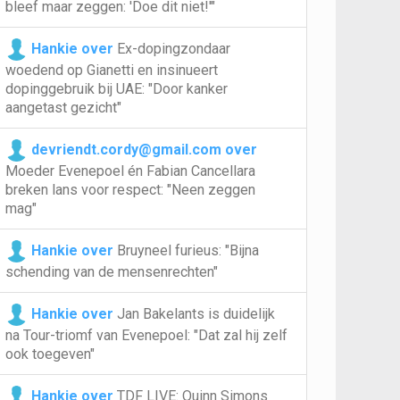
bleef maar zeggen: 'Doe dit niet!'"
Hankie over
Ex-dopingzondaar
woedend op Gianetti en insinueert
dopinggebruik bij UAE: "Door kanker
aangetast gezicht"
devriendt.cordy@gmail.com over
Moeder Evenepoel én Fabian Cancellara
breken lans voor respect: "Neen zeggen
mag"
Hankie over
Bruyneel furieus: "Bijna
schending van de mensenrechten"
Hankie over
Jan Bakelants is duidelijk
na Tour-triomf van Evenepoel: "Dat zal hij zelf
ook toegeven"
Hankie over
TDF LIVE: Quinn Simons