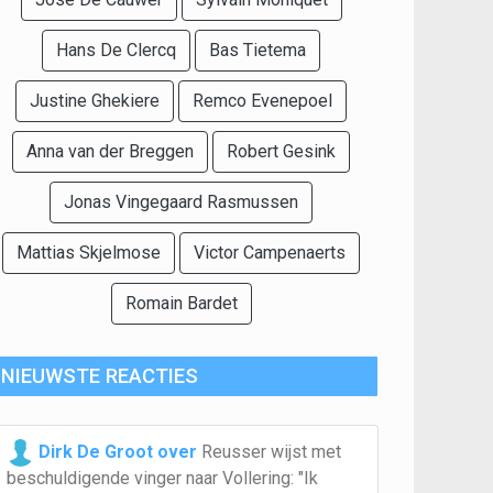
Hans De Clercq
Bas Tietema
Justine Ghekiere
Remco Evenepoel
Anna van der Breggen
Robert Gesink
Jonas Vingegaard Rasmussen
Mattias Skjelmose
Victor Campenaerts
Romain Bardet
NIEUWSTE REACTIES
Dirk De Groot over
Reusser wijst met
beschuldigende vinger naar Vollering: "Ik