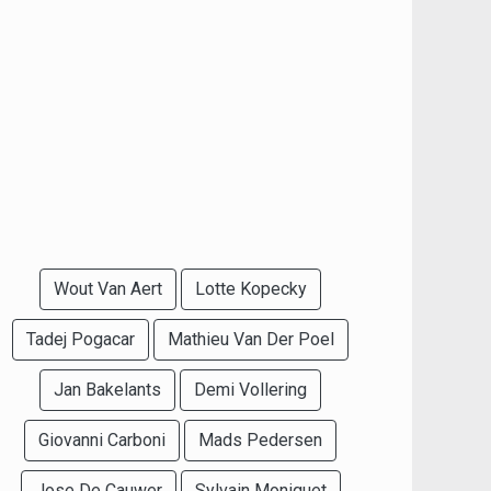
Wout Van Aert
Lotte Kopecky
Tadej Pogacar
Mathieu Van Der Poel
Jan Bakelants
Demi Vollering
Giovanni Carboni
Mads Pedersen
Jose De Cauwer
Sylvain Moniquet