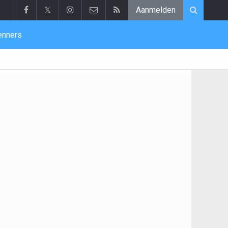
𝕏
Aanmelden
enners