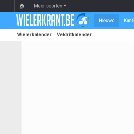
🏠
Meer sporten
Nieuws
Kant
Wielerkalender
Veldritkalender