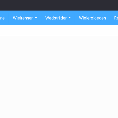
ine
Wielrennen
Wedstrijden
Wielerploegen
R