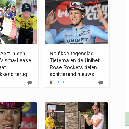
Aert in een
Na fikse tegenslag:
: Visma-Lease
Tietema en de Unibet
aat
Rose Rockets delen
kkend terug
schitterend nieuws
10:30