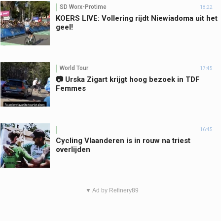
SD Worx-Protime
18:22
KOERS LIVE: Vollering rijdt Niewiadoma uit het
geel!
World Tour
17:45
📷 Urska Zigart krijgt hoog bezoek in TDF
Femmes
16:45
Cycling Vlaanderen is in rouw na triest
overlijden
▼ Ad by Refinery89