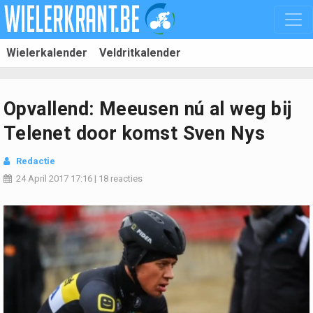
Wielerkalender
Veldritkalender
Opvallend: Meeusen nú al weg bij
Telenet door komst Sven Nys
Redactie
24 April 2017
17:16
|
18 reacties