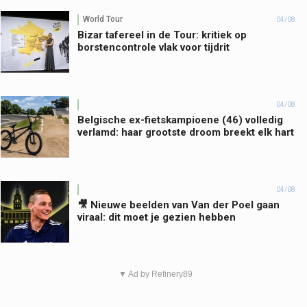
World Tour
04/08
Bizar tafereel in de Tour: kritiek op
borstencontrole vlak voor tijdrit
04/08
Belgische ex-fietskampioene (46) volledig
verlamd: haar grootste droom breekt elk hart
04/08
🎥 Nieuwe beelden van Van der Poel gaan
viraal: dit moet je gezien hebben
▼ Ad by Refinery89