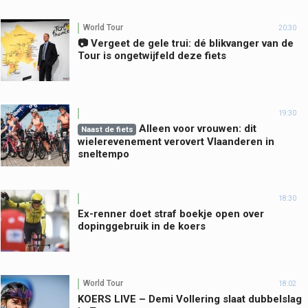
World Tour
20:30
📷 Vergeet de gele trui: dé blikvanger van de
Tour is ongetwijfeld deze fiets
19:30
Alleen voor vrouwen: dit
Naast de fiets
wielerevenement verovert Vlaanderen in
sneltempo
18:30
Ex-renner doet straf boekje open over
dopinggebruik in de koers
World Tour
18:02
KOERS LIVE – Demi Vollering slaat dubbelslag