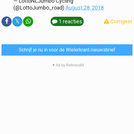
— LottoNLJumbo Cycling
(@LottoJumbo_road)
August 28, 2018
𝕏
1 reacties
Corrigeer
Schrijf je nu in voor de Wielerkrant nieuwsbrief
▼ Ad by Refinery89