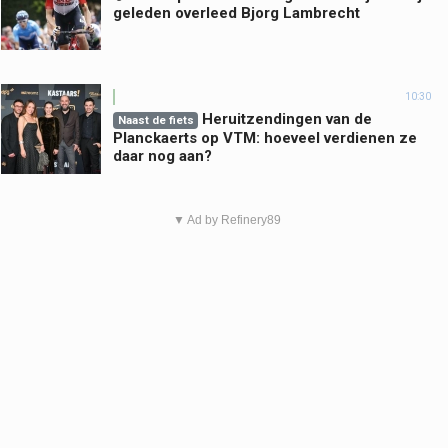
geleden overleed Bjorg Lambrecht
10:30
Heruitzendingen van de
Naast de fiets
Planckaerts op VTM: hoeveel verdienen ze
daar nog aan?
▼ Ad by Refinery89