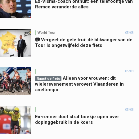
Ex-Visma-coach onthult: één telefoontje van
Remco veranderde alles
World Tour
05/08
📷 Vergeet de gele trui: dé blikvanger van de
Tour is ongetwijfeld deze fiets
05/08
Alleen voor vrouwen: dit
Naast de fiets
wielerevenement verovert Vlaanderen in
sneltempo
05/08
Ex-renner doet straf boekje open over
dopinggebruik in de koers