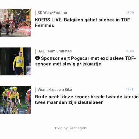
SD Worx-Protime
18:20
KOERS LIVE: Belgisch getint succes in TDF
Femmes
UAE Team Emirates
18:00
📷 Sponsor eert Pogacar met exclusieve TDF-
schoen mét stevig prijskaartje
Visma-Lease a Bike
16:45
Brute pech: deze renner breekt tweede keer in
twee maanden zijn sleutelbeen
▼ Ad by Refinery89