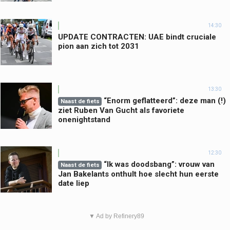
14:30
UPDATE CONTRACTEN: UAE bindt cruciale
pion aan zich tot 2031
13:30
“Enorm geflatteerd”: deze man (!)
Naast de fiets
ziet Ruben Van Gucht als favoriete
onenightstand
12:30
“Ik was doodsbang”: vrouw van
Naast de fiets
Jan Bakelants onthult hoe slecht hun eerste
date liep
▼ Ad by Refinery89