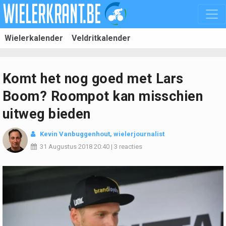
Wielerkalender
Veldritkalender
Komt het nog goed met Lars
Boom? Roompot kan misschien
uitweg bieden
Kevin Vanbuggenhout
, wielerjournalist
31 Augustus 2018
20:40
|
3 reacties