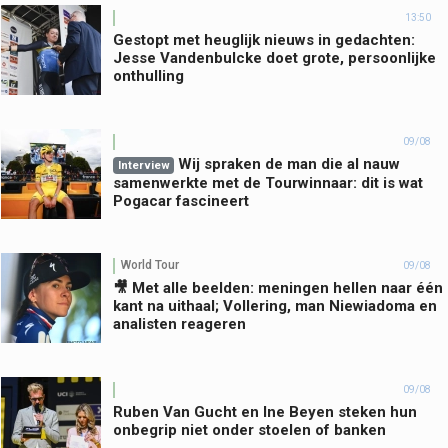
13:50
Gestopt met heuglijk nieuws in gedachten:
Jesse Vandenbulcke doet grote, persoonlijke
onthulling
09/08
Wij spraken de man die al nauw
Interview
samenwerkte met de Tourwinnaar: dit is wat
Pogacar fascineert
World Tour
09/08
🎥 Met alle beelden: meningen hellen naar één
kant na uithaal; Vollering, man Niewiadoma en
analisten reageren
09/08
Ruben Van Gucht en Ine Beyen steken hun
onbegrip niet onder stoelen of banken