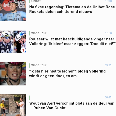
Unibet
10:30
Na fikse tegenslag: Tietema en de Unibet Rose
Rockets delen schitterend nieuws
World Tour
10:00
Reusser wijst met beschuldigende vinger naar
Vollering: "Ik bleef maar zeggen: 'Doe dit niet!'"
1
World Tour
09:25
"Ik sta hier niet te lachen": ploeg Vollering
windt er geen doekjes om
08:45
Wout van Aert verschijnt plots aan de deur van
... Ruben Van Gucht