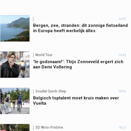
20:45
Bergen, zee, stranden: dit zonnige fietseiland
in Europa heeft werkelijk álles
World Tour
19:45
"In godsnaam!": Thijs Zonneveld ergert zich
aan Demi Vollering
Soudal Quick-Step
18:45
Belgisch toptalent moet kruis maken over
Vuelta
SD Worx-Protime
18:22