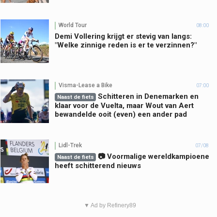
World Tour
08:00
Demi Vollering krijgt er stevig van langs:
"Welke zinnige reden is er te verzinnen?"
Visma-Lease a Bike
07:00
Schitteren in Denemarken en
Naast de fiets
klaar voor de Vuelta, maar Wout van Aert
bewandelde ooit (even) een ander pad
Lidl-Trek
07/08
📷 Voormalige wereldkampioene
Naast de fiets
heeft schitterend nieuws
▼ Ad by Refinery89