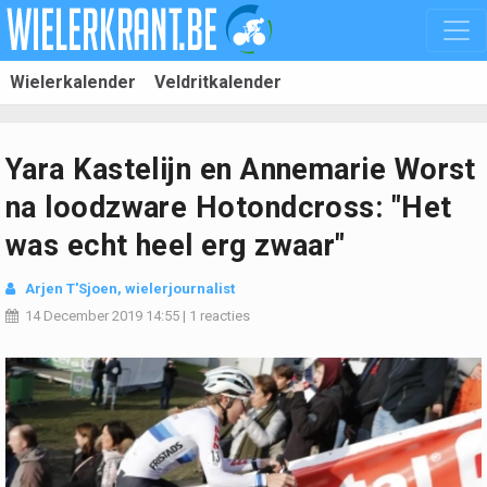
Wielerkalender
Veldritkalender
Yara Kastelijn en Annemarie Worst
na loodzware Hotondcross: "Het
was echt heel erg zwaar"
Arjen T'Sjoen, wielerjournalist
14 December 2019
14:55
|
1 reacties