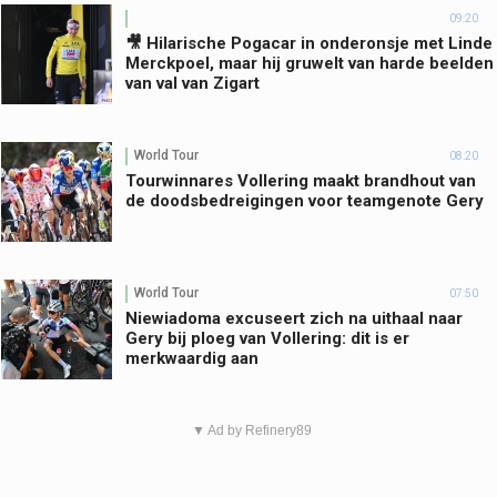
09:20
🎥 Hilarische Pogacar in onderonsje met Linde
Merckpoel, maar hij gruwelt van harde beelden
van val van Zigart
World Tour
08:20
Tourwinnares Vollering maakt brandhout van
de doodsbedreigingen voor teamgenote Gery
World Tour
07:50
Niewiadoma excuseert zich na uithaal naar
Gery bij ploeg van Vollering: dit is er
merkwaardig aan
▼ Ad by Refinery89