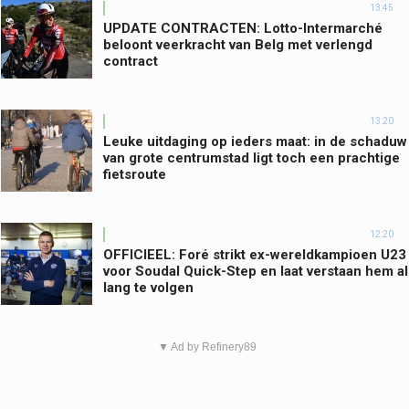
13:45
UPDATE CONTRACTEN: Lotto-Intermarché
beloont veerkracht van Belg met verlengd
contract
13:20
Leuke uitdaging op ieders maat: in de schaduw
van grote centrumstad ligt toch een prachtige
fietsroute
12:20
OFFICIEEL: Foré strikt ex-wereldkampioen U23
voor Soudal Quick-Step en laat verstaan hem al
lang te volgen
▼ Ad by Refinery89