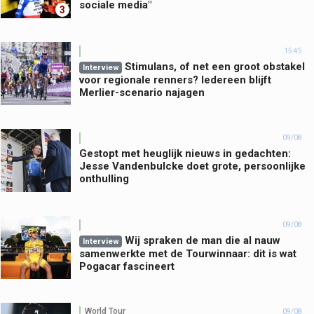
sociale media"
3
15:45
Stimulans, of net een groot obstakel
Interview
voor regionale renners? Iedereen blijft
Merlier-scenario najagen
09/08
Gestopt met heuglijk nieuws in gedachten:
Jesse Vandenbulcke doet grote, persoonlijke
onthulling
09/08
Wij spraken de man die al nauw
Interview
samenwerkte met de Tourwinnaar: dit is wat
Pogacar fascineert
World Tour
09/08