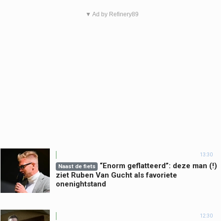
▼ Ad by Refinery89
13:30
“Enorm geflatteerd”: deze man (!)
Naast de fiets
ziet Ruben Van Gucht als favoriete
onenightstand
12:30