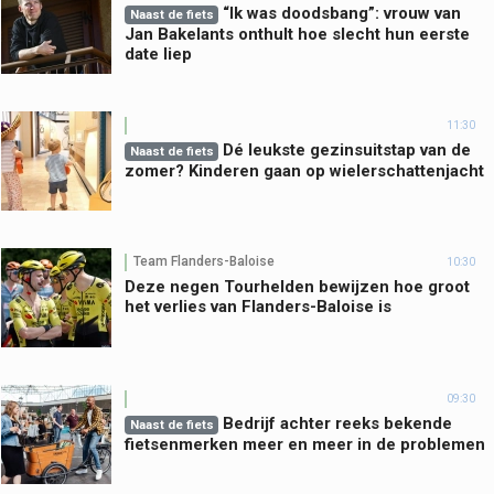
“Ik was doodsbang”: vrouw van
Naast de fiets
Jan Bakelants onthult hoe slecht hun eerste
date liep
11:30
Dé leukste gezinsuitstap van de
Naast de fiets
zomer? Kinderen gaan op wielerschattenjacht
Team Flanders-Baloise
10:30
Deze negen Tourhelden bewijzen hoe groot
het verlies van Flanders-Baloise is
09:30
Bedrijf achter reeks bekende
Naast de fiets
fietsenmerken meer en meer in de problemen