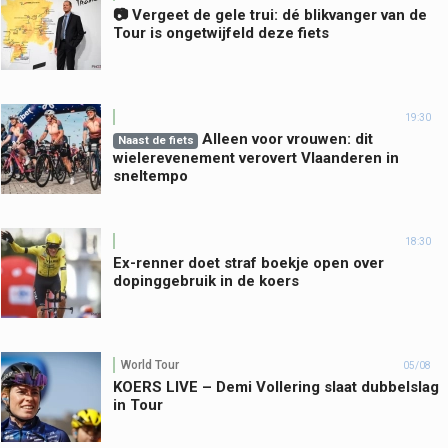
📷 Vergeet de gele trui: dé blikvanger van de
Tour is ongetwijfeld deze fiets
19:30
Alleen voor vrouwen: dit
Naast de fiets
wielerevenement verovert Vlaanderen in
sneltempo
18:30
Ex-renner doet straf boekje open over
dopinggebruik in de koers
World Tour
05/08
KOERS LIVE – Demi Vollering slaat dubbelslag
in Tour