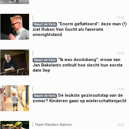
13:30
“Enorm geflatteerd”: deze man (!)
Naast de fiets
ziet Ruben Van Gucht als favoriete
onenightstand
12:30
“Ik was doodsbang”: vrouw van
Naast de fiets
Jan Bakelants onthult hoe slecht hun eerste
date liep
11:30
Dé leukste gezinsuitstap van de
Naast de fiets
zomer? Kinderen gaan op wielerschattenjacht
Team Flanders-Baloise
10:30