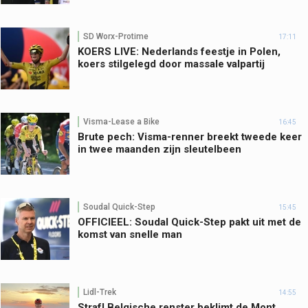
SD Worx-Protime
17:11
KOERS LIVE: Nederlands feestje in Polen,
koers stilgelegd door massale valpartij
Visma-Lease a Bike
16:45
Brute pech: Visma-renner breekt tweede keer
in twee maanden zijn sleutelbeen
Soudal Quick-Step
15:45
OFFICIEEL: Soudal Quick-Step pakt uit met de
komst van snelle man
Lidl-Trek
14:55
Straf! Belgische renster beklimt de Mont