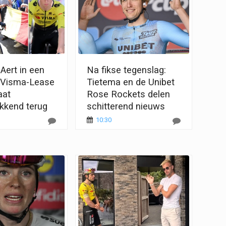
Aert in een
Na fikse tegenslag:
: Visma-Lease
Tietema en de Unibet
aat
Rose Rockets delen
kkend terug
schitterend nieuws
10:30