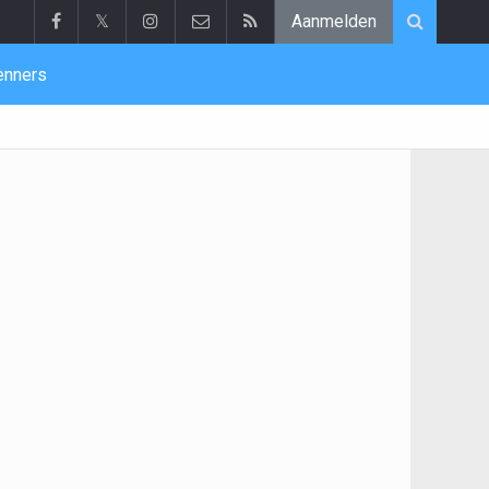
𝕏
Aanmelden
enners