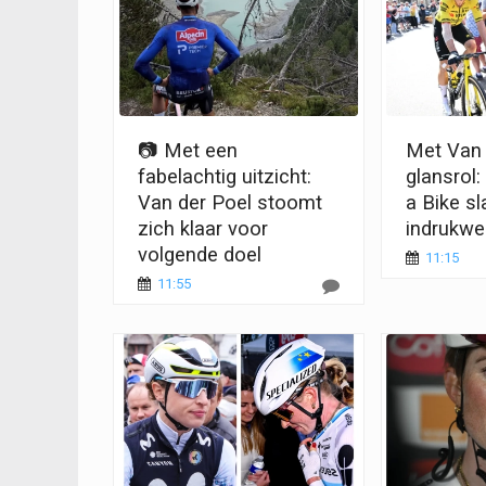
📷 Met een
Met Van 
fabelachtig uitzicht:
glansrol
Van der Poel stoomt
a Bike sl
zich klaar voor
indrukwe
volgende doel
11:15
11:55