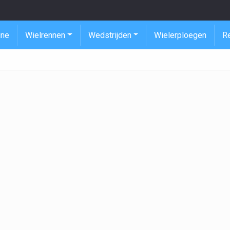
ine
Wielrennen
Wedstrijden
Wielerploegen
R