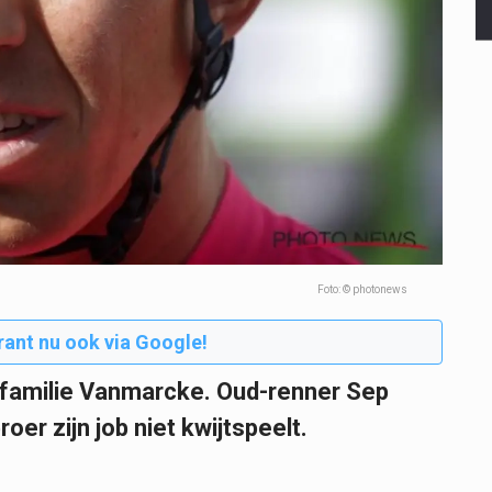
Foto: © photonews
rant nu ook via Google!
e familie Vanmarcke. Oud-renner Sep
oer zijn job niet kwijtspeelt.