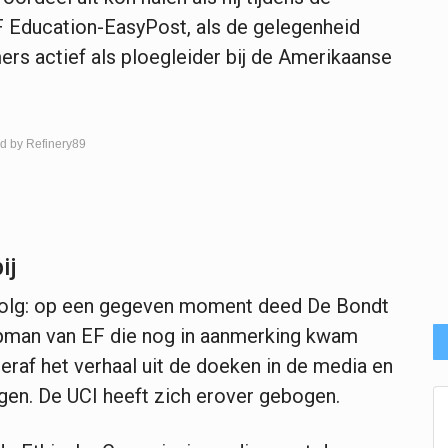
 Education-EasyPost, als de gelegenheid
rs actief als ploegleider bij de Amerikaanse
d by Refinery89
ij
rvolg: op een gegeven moment deed De Bondt
pman van EF die nog in aanmerking kwam
raf het verhaal uit de doeken in de media en
agen. De UCI heeft zich erover gebogen.