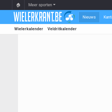
🏠
Meer sporten
Nieuws
Kant
Wielerkalender
Veldritkalender