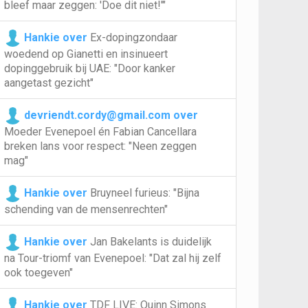
bleef maar zeggen: 'Doe dit niet!'"
Hankie over
Ex-dopingzondaar
woedend op Gianetti en insinueert
dopinggebruik bij UAE: "Door kanker
aangetast gezicht"
devriendt.cordy@gmail.com over
Moeder Evenepoel én Fabian Cancellara
breken lans voor respect: "Neen zeggen
mag"
Hankie over
Bruyneel furieus: "Bijna
schending van de mensenrechten"
Hankie over
Jan Bakelants is duidelijk
na Tour-triomf van Evenepoel: "Dat zal hij zelf
ook toegeven"
Hankie over
TDF LIVE: Quinn Simons