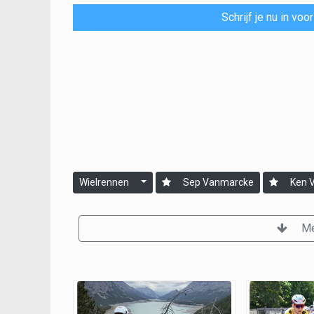
Schrijf je nu in vo
Wielrennen
Sep Vanmarcke
Ken 
Me