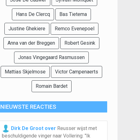
Hans De Clercq
Bas Tietema
Justine Ghekiere
Remco Evenepoel
Anna van der Breggen
Robert Gesink
Jonas Vingegaard Rasmussen
Mattias Skjelmose
Victor Campenaerts
Romain Bardet
NIEUWSTE REACTIES
Dirk De Groot over
Reusser wijst met
beschuldigende vinger naar Vollering: "Ik