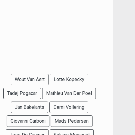
Wout Van Aert
Lotte Kopecky
Tadej Pogacar
Mathieu Van Der Poel
Jan Bakelants
Demi Vollering
Giovanni Carboni
Mads Pedersen
Jose De Cauwer
Sylvain Moniquet