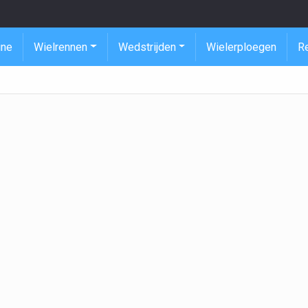
ine
Wielrennen
Wedstrijden
Wielerploegen
R