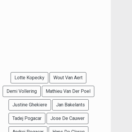
Lotte Kopecky
Wout Van Aert
Demi Vollering
Mathieu Van Der Poel
Justine Ghekiere
Jan Bakelants
Tadej Pogacar
Jose De Cauwer
Andrej Pogacar
Hans De Clercq