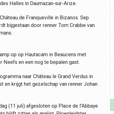
e des Halles in Daumazan-sur-Arize.
 Château de Franqueville in Bizanos. Sep
rdt bijgestaan door renner Tom Crabbe van
emans.
n kamp op op Hautacam in Beaucens met
r Neefs en een nog te bepalen gast.
 programma naar Château le Grand Verdus in
ist en krijgt het gezelschap van renner Johan
g (11 juli) afgesloten op Place de l'Abbaye
 blijft zitten als analist. Ploegleidster