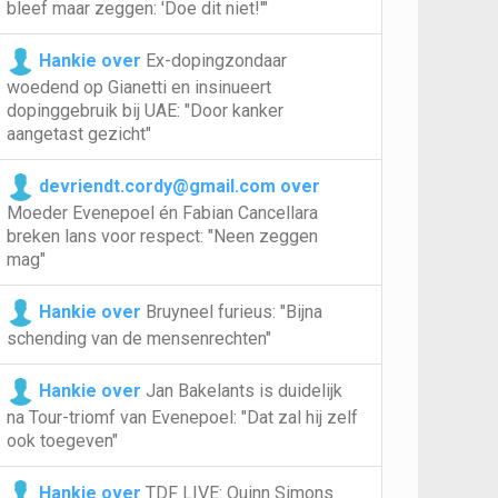
bleef maar zeggen: 'Doe dit niet!'"
Hankie over
Ex-dopingzondaar
woedend op Gianetti en insinueert
dopinggebruik bij UAE: "Door kanker
aangetast gezicht"
devriendt.cordy@gmail.com over
Moeder Evenepoel én Fabian Cancellara
breken lans voor respect: "Neen zeggen
mag"
Hankie over
Bruyneel furieus: "Bijna
schending van de mensenrechten"
Hankie over
Jan Bakelants is duidelijk
na Tour-triomf van Evenepoel: "Dat zal hij zelf
ook toegeven"
Hankie over
TDF LIVE: Quinn Simons