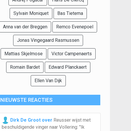
Sylvain Moniquet
Bas Tietema
Anna van der Breggen
Remco Evenepoel
Jonas Vingegaard Rasmussen
Mattias Skjelmose
Victor Campenaerts
Romain Bardet
Edward Planckaert
Ellen Van Dijk
NIEUWSTE REACTIES
Dirk De Groot over
Reusser wijst met
beschuldigende vinger naar Vollering: "Ik