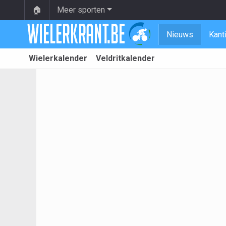
🏠
Meer sporten
Nieuws
Kant
Wielerkalender
Veldritkalender