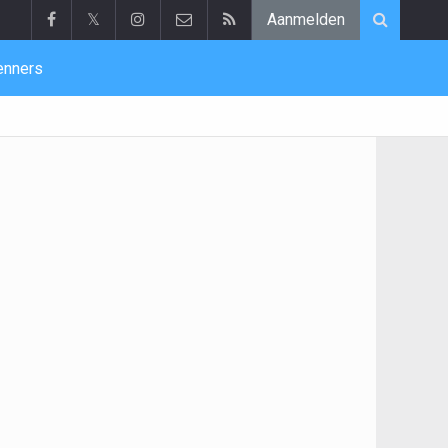
𝕏
Aanmelden
enners