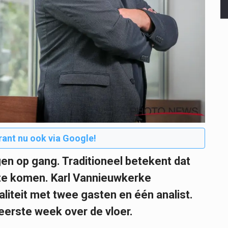
rant nu ook via Google!
en op gang. Traditioneel betekent dat
t te komen. Karl Vannieuwkerke
liteit met twee gasten en één analist.
erste week over de vloer.