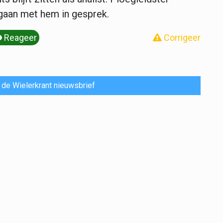
gaan met hem in gesprek.
Reageer
Corrigeer
or de Wielerkrant nieuwsbrief