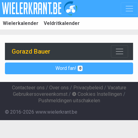
Wielerkalender
Veldritkalender
Gorazd Bauer
Word fan!
0
Contacteer ons
/
Over ons
/
Privacybeleid
/
Vacature
Gebruikersovereenkomst
/
Cookies Instellingen
/
Pushmeldingen uitschakelen
© 2016-2026 www.wielerkrant.be