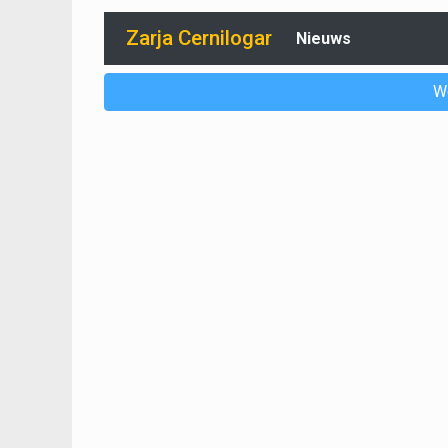
Zarja Cernilogar
Nieuws
W