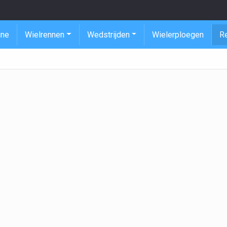
ine
Wielrennen
Wedstrijden
Wielerploegen
R