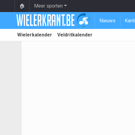
🏠
Meer sporten
Nieuws
Kant
Wielerkalender
Veldritkalender