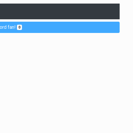
ord fan!
0