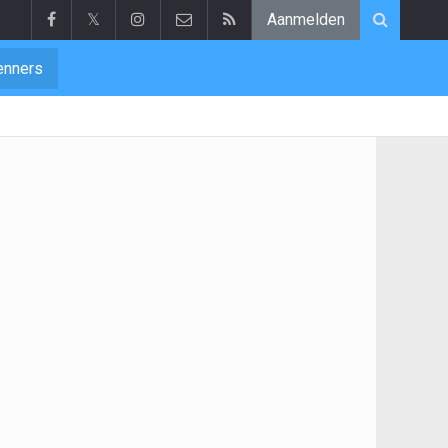
𝕏
Aanmelden
enners