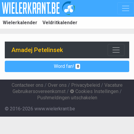
Wielerkalender
Veldritkalender
Amadej Petelinsek
Word fan!
0
Contacteer ons
/
Over ons
/
Privacybeleid
/
Vacature
Gebruikersovereenkomst
/
Cookies Instellingen
/
Pushmeldingen uitschakelen
© 2016-2026 www.wielerkrant.be