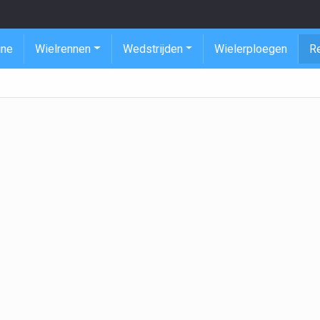
ine
Wielrennen
Wedstrijden
Wielerploegen
R