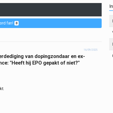
I
ord fan!
0
16/09/2025
rdediging van dopingzondaar en ex-
ce: "Heeft hij EPO gepakt of niet?"
kt.