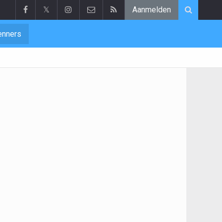
𝕏
Aanmelden
enners