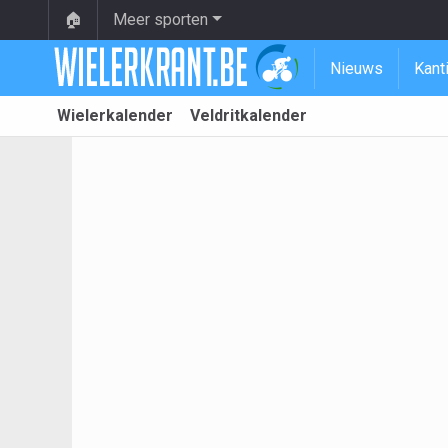
🏠
Meer sporten
Nieuws
Kant
Wielerkalender
Veldritkalender