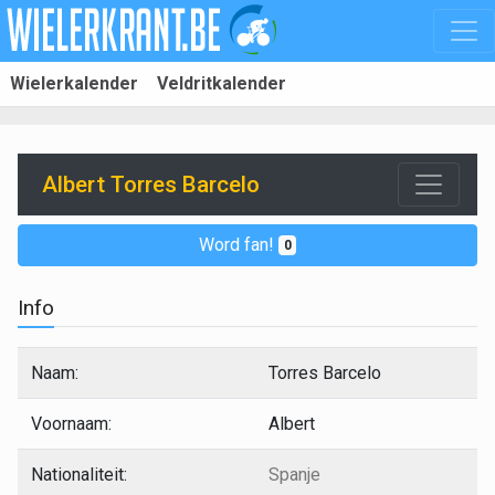
Wielerkalender
Veldritkalender
Albert Torres Barcelo
Word fan!
0
Info
Naam:
Torres Barcelo
Voornaam:
Albert
Nationaliteit:
Spanje