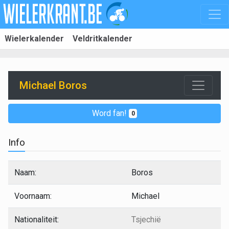
Wielerkalender
Veldritkalender
Michael Boros
Word fan!
0
Info
Naam:
Boros
Voornaam:
Michael
Nationaliteit:
Tsjechië