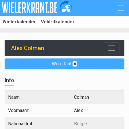
Wielerkalender
Veldritkalender
Alex Colman
Word fan!
0
Info
Naam:
Colman
Voornaam:
Alex
Nationaliteit:
België