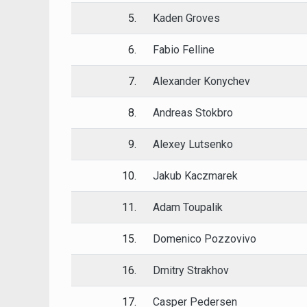
5.
Kaden Groves
6.
Fabio Felline
7.
Alexander Konychev
8.
Andreas Stokbro
9.
Alexey Lutsenko
10.
Jakub Kaczmarek
11.
Adam Toupalik
15.
Domenico Pozzovivo
16.
Dmitry Strakhov
17.
Casper Pedersen