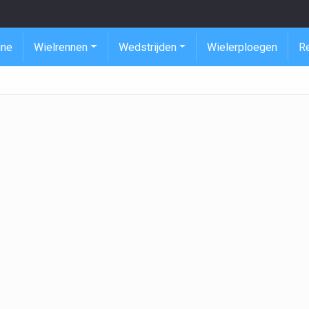
ine
Wielrennen
Wedstrijden
Wielerploegen
R