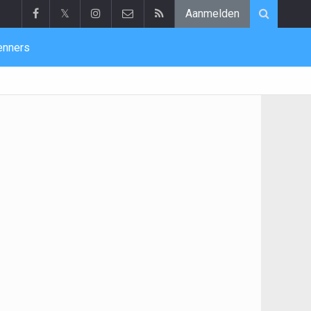
𝕏
Aanmelden
enners