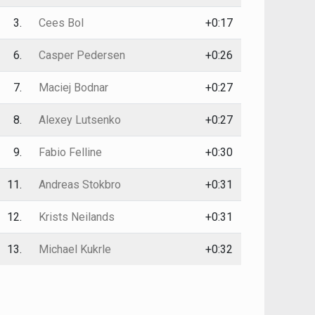
3.
Cees Bol
+0:17
6.
Casper Pedersen
+0:26
7.
Maciej Bodnar
+0:27
8.
Alexey Lutsenko
+0:27
9.
Fabio Felline
+0:30
11.
Andreas Stokbro
+0:31
12.
Krists Neilands
+0:31
13.
Michael Kukrle
+0:32