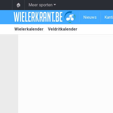
🏠
Meer sporten
Nieuws
Kant
Wielerkalender
Veldritkalender