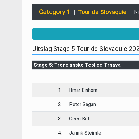
Category 1
|
Tour de Slovaquie
N
Uitslag Stage 5 Tour de Slovaquie 202
Stage 5: Trencianske Teplice-Trnava
1.
Itmar Einhorn
2.
Peter Sagan
3.
Cees Bol
4.
Jannik Steimle