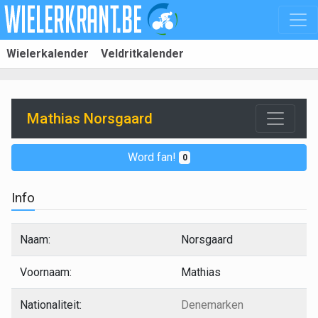
Wielerkalender
Veldritkalender
Mathias Norsgaard
Word fan!
0
Info
Naam:
Norsgaard
Voornaam:
Mathias
Nationaliteit:
Denemarken