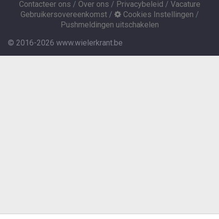
Contacteer ons
/
Over ons
/
Privacybeleid
/
Vacature
Gebruikersovereenkomst
/
Cookies Instellingen
/
Pushmeldingen uitschakelen
© 2016-2026 www.wielerkrant.be