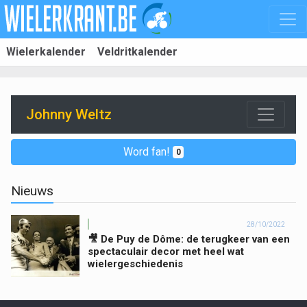
Wielerkalender
Veldritkalender
Johnny Weltz
Word fan!
0
Nieuws
28/10/2022
🎥 De Puy de Dôme: de terugkeer van een
spectaculair decor met heel wat
wielergeschiedenis