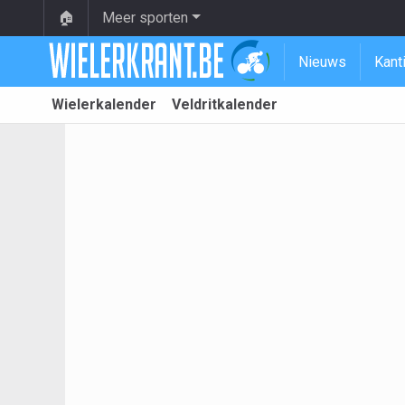
🏠
Meer sporten
Nieuws
Kant
Wielerkalender
Veldritkalender