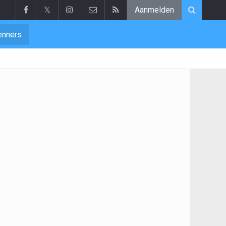
𝕏
Aanmelden
enners