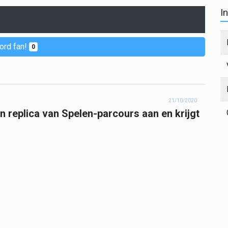
I
ord fan!
0
21/10/2020
n replica van Spelen-parcours aan en krijgt