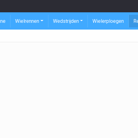
ine
Wielrennen
Wedstrijden
Wielerploegen
R