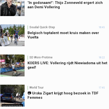
"In godsnaam!": Thijs Zonneveld ergert zich
aan Demi Vollering
Soudal Quick-Step
18:45
Belgisch toptalent moet kruis maken over
Vuelta
SD Worx-Protime
18:22
KOERS LIVE: Vollering rijdt Niewiadoma uit het
geel!
World Tour
17:45
📷 Urska Zigart krijgt hoog bezoek in TDF
Femmes