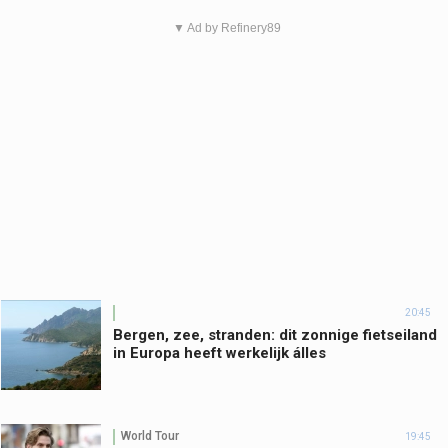
▼ Ad by Refinery89
20:45
Bergen, zee, stranden: dit zonnige fietseiland
in Europa heeft werkelijk álles
World Tour
19:45