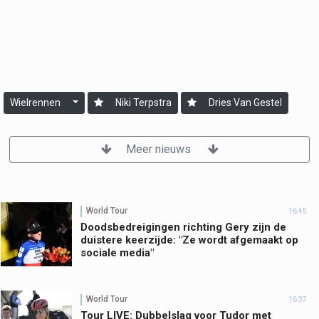
Wielrennen
Niki Terpstra
Dries Van Gestel
Meer nieuws
World Tour
16:45
Doodsbedreigingen richting Gery zijn de
duistere keerzijde: "Ze wordt afgemaakt op
sociale media"
World Tour
16:37
Tour LIVE: Dubbelslag voor Tudor met