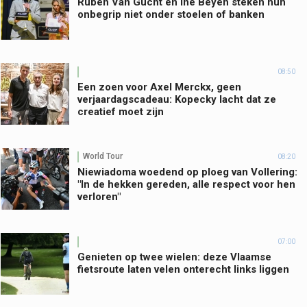
Ruben Van Gucht en Ine Beyen steken hun
onbegrip niet onder stoelen of banken
08:50
Een zoen voor Axel Merckx, geen
verjaardagscadeau: Kopecky lacht dat ze
creatief moet zijn
World Tour
08:20
Niewiadoma woedend op ploeg van Vollering:
"In de hekken gereden, alle respect voor hen
verloren"
07:00
Genieten op twee wielen: deze Vlaamse
fietsroute laten velen onterecht links liggen