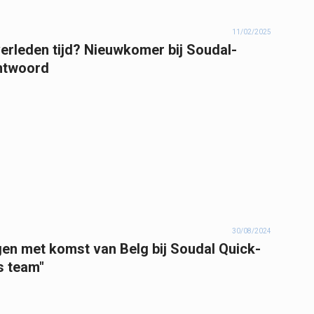
11/02/2025
verleden tijd? Nieuwkomer bij Soudal-
antwoord
30/08/2024
en met komst van Belg bij Soudal Quick-
ns team"