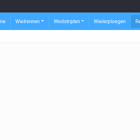
ine
Wielrennen
Wedstrijden
Wielerploegen
R