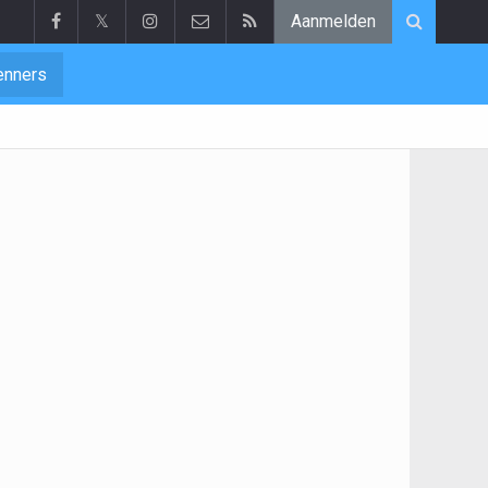
𝕏
Aanmelden
enners