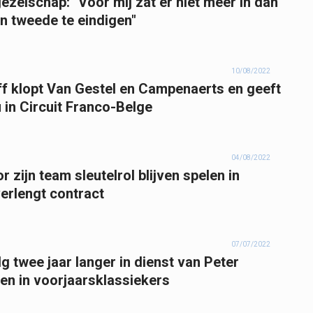
zelschap: "Voor mij zat er niet meer in dan
en tweede te eindigen"
10/08/2022
f klopt Van Gestel en Campenaerts en geeft
in Circuit Franco-Belge
04/08/2022
 zijn team sleutelrol blijven spelen in
erlengt contract
07/07/2022
g twee jaar langer in dienst van Peter
en in voorjaarsklassiekers