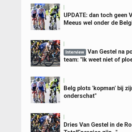
UPDATE: dan toch geen V
Meeus wel onder de Belg
Van Gestel na p
Interview
team: "Ik weet niet of p
Belg plots 'kopman' bij z
onderschat"
Dries Van Gestel in de R