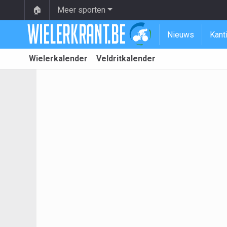
🏠
Meer sporten
Nieuws
Kant
Wielerkalender
Veldritkalender