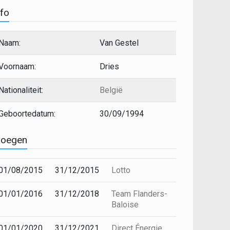
nfo
Naam:
Van Gestel
Voornaam:
Dries
Nationaliteit:
België
Geboortedatum:
30/09/1994
loegen
01/08/2015
31/12/2015
Lotto
01/01/2016
31/12/2018
Team Flanders-
Baloise
01/01/2020
31/12/2021
Direct Énergie