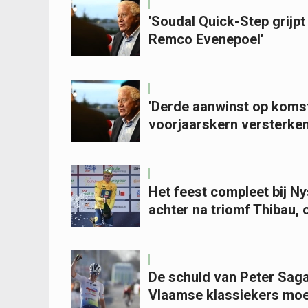
'Soudal Quick-Step grijpt
Remco Evenepoel'
'Derde aanwinst op koms
voorjaarskern versterken
Het feest compleet bij N
achter na triomf Thibau,
De schuld van Peter Saga
Vlaamse klassiekers mo