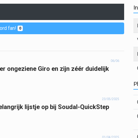
I
ord fan!
0
06/06
r ongeziene Giro en zijn zéér duidelijk
P
23/05/2025
angrijk lijstje op bij Soudal-QuickStep
01/04/2025