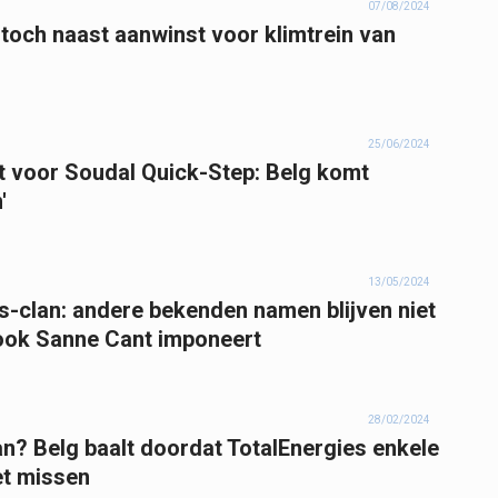
07/08/2024
 toch naast aanwinst voor klimtrein van
25/06/2024
t voor Soudal Quick-Step: Belg komt
'
13/05/2024
ys-clan: andere bekenden namen blijven niet
 ook Sanne Cant imponeert
28/02/2024
n? Belg baalt doordat TotalEnergies enkele
et missen