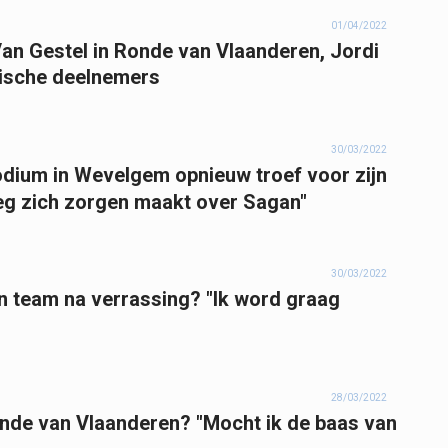
01/04/2022
an Gestel in Ronde van Vlaanderen, Jordi
ische deelnemers
30/03/2022
odium in Wevelgem opnieuw troef voor zijn
loeg zich zorgen maakt over Sagan"
30/03/2022
ijn team na verrassing? "Ik word graag
28/03/2022
onde van Vlaanderen? "Mocht ik de baas van