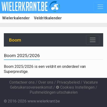
Wielerkalender
Veldritkalender
Boom
Boom 2025/2026
Boom 2025/2026 is een veldrit en onderdeel van
Superprestige.
Contacteer ons
/
Over ons
/
Privacybeleid
/
Vacature
Gebruikersovereenkomst
/
Cookies Instellingen
/
Pushmeldingen uitschakelen
© 2016-2026 www.wielerkrant.be