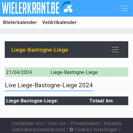
Wielerkalender
Veldritkalender
Liege-Bastogne-Liege
21/04/2024
Liege-Bastogne-Liege
Live Liege-Bastogne-Liege 2024
Liege-Bastogne-Liege:
Totaal: km
Contacteer ons
/
Over ons
/
Privacybeleid
/
Vacature
Gebruikersovereenkomst
/
Cookies Instellingen
/