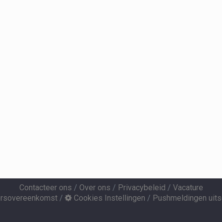
Contacteer ons
/
Over ons
/
Privacybeleid
/
Vacature
ersovereenkomst
/
Cookies Instellingen
/
Pushmeldingen uits