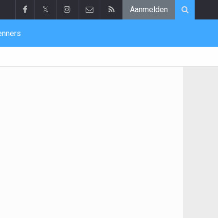
𝕏
Aanmelden
enners