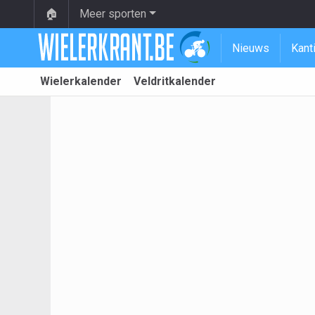
🏠
Meer sporten
Nieuws
Kant
Wielerkalender
Veldritkalender