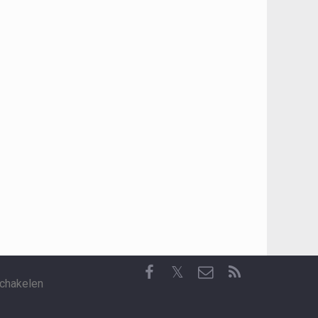
𝕏
chakelen