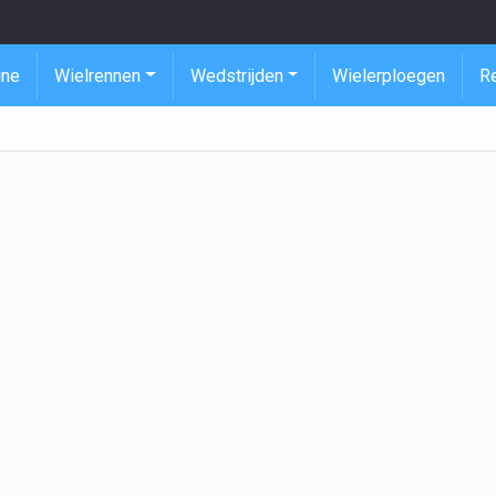
ine
Wielrennen
Wedstrijden
Wielerploegen
R