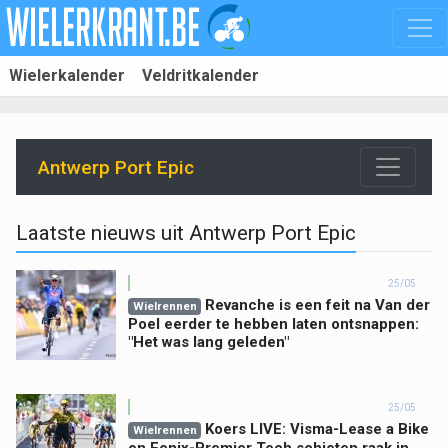
Wielerkalender
Veldritkalender
Antwerp Port Epic
Laatste nieuws uit Antwerp Port Epic
25/05
Revanche is een feit na Van der
Wielrennen
Poel eerder te hebben laten ontsnappen:
"Het was lang geleden"
25/05
Koers LIVE: Visma-Lease a Bike
Wielrennen
en Fenix-Premier Tech schieten raak in