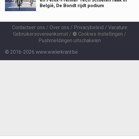
België, De Bondt rijdt podium
Contacteer ons
/
Over ons
/
Privacybeleid
/
Vacature
Gebruikersovereenkomst
/
Cookies Instellingen
/
Pushmeldingen uitschakelen
© 2016-2026 www.wielerkrant.be