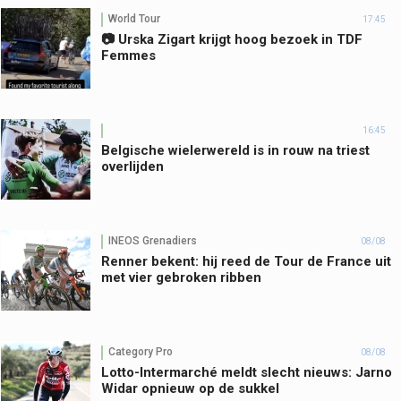
World Tour
17:45
📷 Urska Zigart krijgt hoog bezoek in TDF
Femmes
16:45
Belgische wielerwereld is in rouw na triest
overlijden
INEOS Grenadiers
08/08
Renner bekent: hij reed de Tour de France uit
met vier gebroken ribben
Category Pro
08/08
Lotto-Intermarché meldt slecht nieuws: Jarno
Widar opnieuw op de sukkel