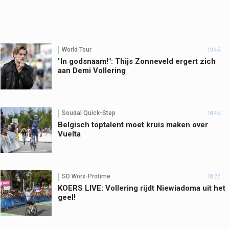
World Tour
19:45
"In godsnaam!": Thijs Zonneveld ergert zich
aan Demi Vollering
Soudal Quick-Step
18:45
Belgisch toptalent moet kruis maken over
Vuelta
SD Worx-Protime
18:22
KOERS LIVE: Vollering rijdt Niewiadoma uit het
geel!