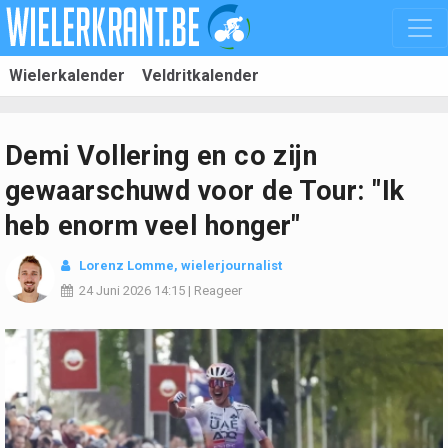
Wielerkalender
Veldritkalender
Demi Vollering en co zijn
gewaarschuwd voor de Tour: "Ik
heb enorm veel honger"
Lorenz Lomme
, wielerjournalist
24 Juni 2026
14:15
|
Reageer