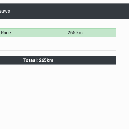
euws
 Race
265 km
Totaal: 265km