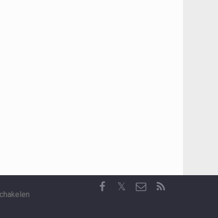
𝕏
chakelen