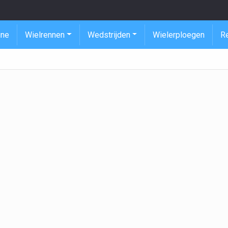
ine
Wielrennen
Wedstrijden
Wielerploegen
R