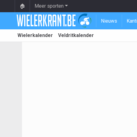
🏠
Meer sporten
Nieuws
Kant
Wielerkalender
Veldritkalender