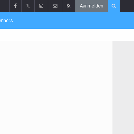
𝕏
Aanmelden
enners