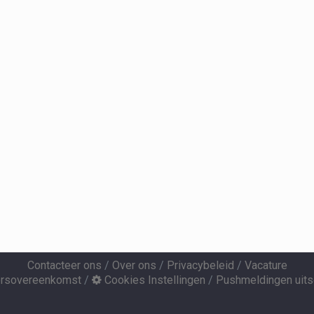
Contacteer ons
/
Over ons
/
Privacybeleid
/
Vacature
ersovereenkomst
/
Cookies Instellingen
/
Pushmeldingen uits