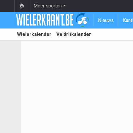
🏠
Meer sporten
Nieuws
Kant
Wielerkalender
Veldritkalender