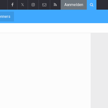
𝕏
Aanmelden
enners