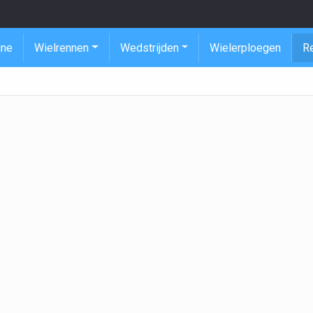
ine
Wielrennen
Wedstrijden
Wielerploegen
R