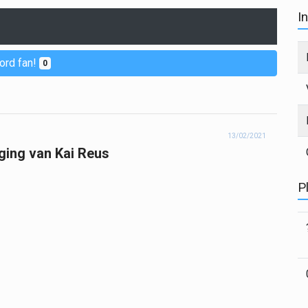
I
ord fan!
0
13/02/2021
ing van Kai Reus
P