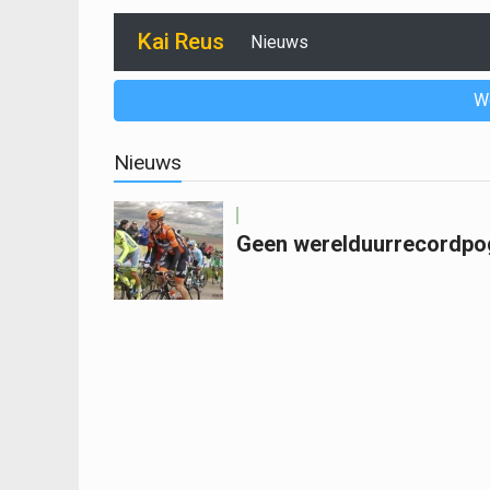
Kai Reus
Nieuws
W
Nieuws
Geen werelduurrecordpog