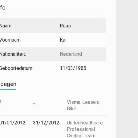
nfo
Naam:
Reus
Voornaam:
Kai
Nationaliteit:
Nederland
Geboortedatum:
11/03/1985
loegen
?
...
Visma-Lease a
Bike
01/01/2012
31/12/2012
Unitedhealthcare
Professional
Cycling Team