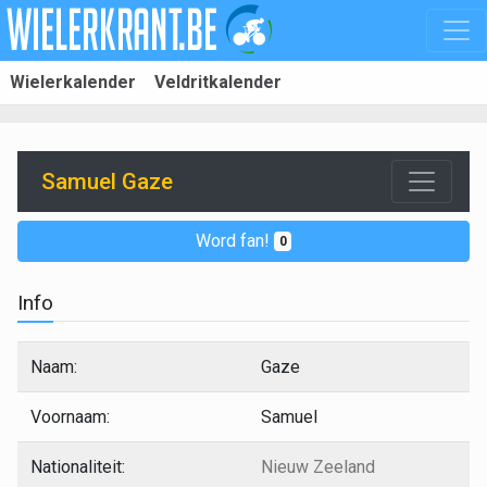
Wielerkalender
Veldritkalender
Samuel Gaze
Word fan!
0
Info
Naam:
Gaze
Voornaam:
Samuel
Nationaliteit:
Nieuw Zeeland