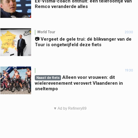
Ex-Visma-coach onthult: één telefoontje van
Remco veranderde alles
World Tour
20:30
📷 Vergeet de gele trui: dé blikvanger van de
Tour is ongetwijfeld deze fiets
19:30
Alleen voor vrouwen: dit
Naast de fiets
wielerevenement verovert Vlaanderen in
sneltempo
▼ Ad by Refinery89