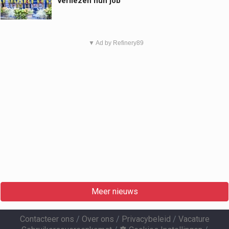
verliezen hun job
▼ Ad by Refinery89
Meer nieuws
Contacteer ons
/
Over ons
/
Privacybeleid
/
Vacature