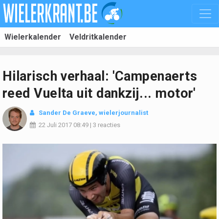
Wielerkalender
Veldritkalender
Hilarisch verhaal: 'Campenaerts
reed Vuelta uit dankzij... motor'
Sander De Graeve, wielerjournalist
22 Juli 2017
08:49
|
3 reacties