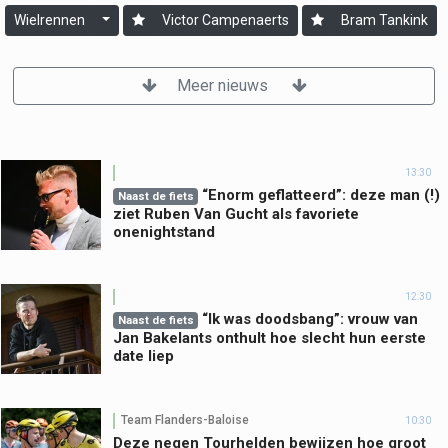
Wielrennen
Victor Campenaerts
Bram Tankink
Meer nieuws
13:30
“Enorm geflatteerd”: deze man (!)
Naast de fiets
ziet Ruben Van Gucht als favoriete
onenightstand
12:30
“Ik was doodsbang”: vrouw van
Naast de fiets
Jan Bakelants onthult hoe slecht hun eerste
date liep
Team Flanders-Baloise
10:30
Deze negen Tourhelden bewijzen hoe groot