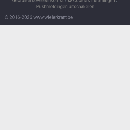
Gebruikersovereenkomst
/
Cookies Instellingen
/
Pushmeldingen uitschakelen
© 2016-2026 www.wielerkrant.be