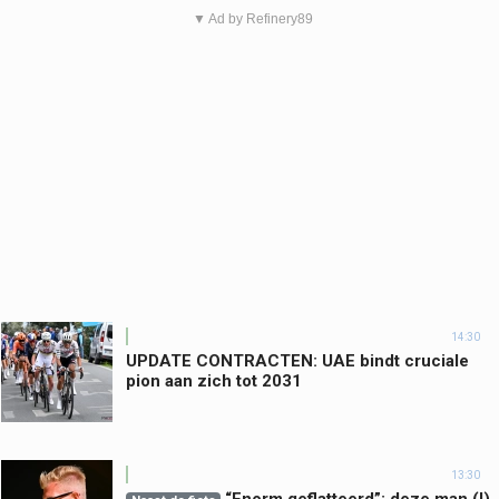
▼ Ad by Refinery89
14:30
UPDATE CONTRACTEN: UAE bindt cruciale
pion aan zich tot 2031
13:30