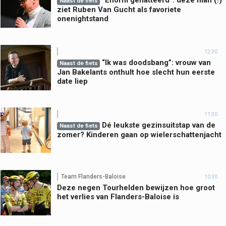
“Enorm geflatteerd”: deze man (!)
Naast de fiets
ziet Ruben Van Gucht als favoriete
onenightstand
12:30
“Ik was doodsbang”: vrouw van
Naast de fiets
Jan Bakelants onthult hoe slecht hun eerste
date liep
11:30
Dé leukste gezinsuitstap van de
Naast de fiets
zomer? Kinderen gaan op wielerschattenjacht
Team Flanders-Baloise
10:30
Deze negen Tourhelden bewijzen hoe groot
het verlies van Flanders-Baloise is