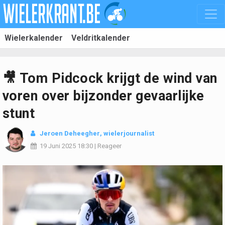
Wielerkalender
Veldritkalender
🎥 Tom Pidcock krijgt de wind van
voren over bijzonder gevaarlijke
stunt
Jeroen Deheegher
, wielerjournalist
19 Juni 2025
18:30
|
Reageer