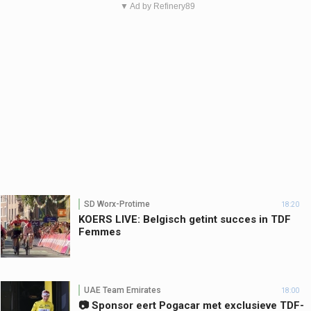
▼ Ad by Refinery89
SD Worx-Protime
18:20
KOERS LIVE: Belgisch getint succes in TDF
Femmes
UAE Team Emirates
18:00
📷 Sponsor eert Pogacar met exclusieve TDF-