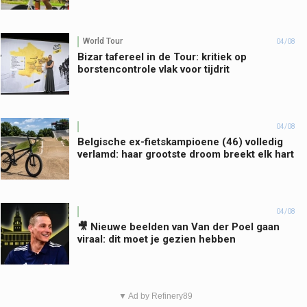
World Tour
04/08
Bizar tafereel in de Tour: kritiek op
borstencontrole vlak voor tijdrit
04/08
Belgische ex-fietskampioene (46) volledig
verlamd: haar grootste droom breekt elk hart
04/08
🎥 Nieuwe beelden van Van der Poel gaan
viraal: dit moet je gezien hebben
▼ Ad by Refinery89