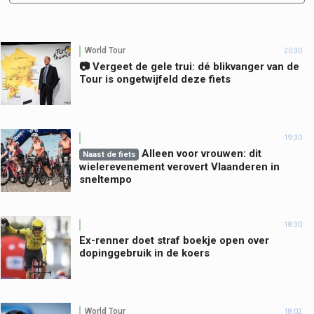
World Tour
20:30
📷 Vergeet de gele trui: dé blikvanger van de
Tour is ongetwijfeld deze fiets
19:30
Alleen voor vrouwen: dit
Naast de fiets
wielerevenement verovert Vlaanderen in
sneltempo
18:30
Ex-renner doet straf boekje open over
dopinggebruik in de koers
World Tour
18:02