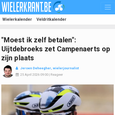
Wielerkalender
Veldritkalender
"Moest ik zelf betalen":
Uijtdebroeks zet Campenaerts op
zijn plaats
Jeroen Deheegher
, wielerjournalist
25 April 2026
09:00
|
Reageer