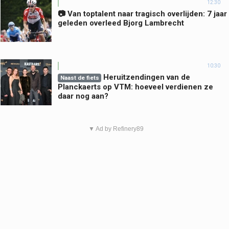
12:30
📷 Van toptalent naar tragisch overlijden: 7 jaar
geleden overleed Bjorg Lambrecht
10:30
Heruitzendingen van de
Naast de fiets
Planckaerts op VTM: hoeveel verdienen ze
daar nog aan?
▼ Ad by Refinery89