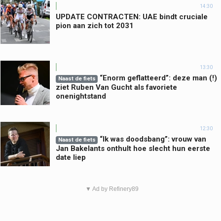
14:30
UPDATE CONTRACTEN: UAE bindt cruciale
pion aan zich tot 2031
13:30
“Enorm geflatteerd”: deze man (!)
Naast de fiets
ziet Ruben Van Gucht als favoriete
onenightstand
12:30
“Ik was doodsbang”: vrouw van
Naast de fiets
Jan Bakelants onthult hoe slecht hun eerste
date liep
▼ Ad by Refinery89