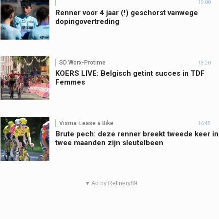
19:00
Renner voor 4 jaar (!) geschorst vanwege
dopingovertreding
SD Worx-Protime
18:20
KOERS LIVE: Belgisch getint succes in TDF
Femmes
Visma-Lease a Bike
16:45
Brute pech: deze renner breekt tweede keer in
twee maanden zijn sleutelbeen
▼ Ad by Refinery89