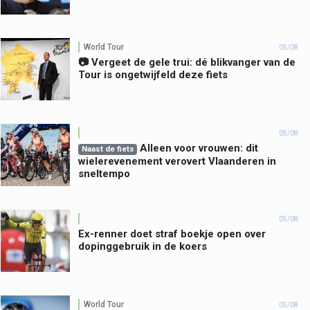
World Tour
05/08
📷 Vergeet de gele trui: dé blikvanger van de
Tour is ongetwijfeld deze fiets
05/08
Alleen voor vrouwen: dit
Naast de fiets
wielerevenement verovert Vlaanderen in
sneltempo
05/08
Ex-renner doet straf boekje open over
dopinggebruik in de koers
World Tour
05/08