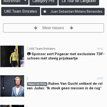
Category Pro
Le Tour de Langkawi
Wielrennen
UAE Team Emirates
Juan Sebastian Molano Benavides
Meer nieuws
UAE Team Emirates
18:00
📷 Sponsor eert Pogacar met exclusieve TDF-
schoen mét stevig prijskaartje
20:00
Ruben Van Gucht ontkent de rol
Naast de fiets
van Judas: "Ik steek geen messen in de rug"