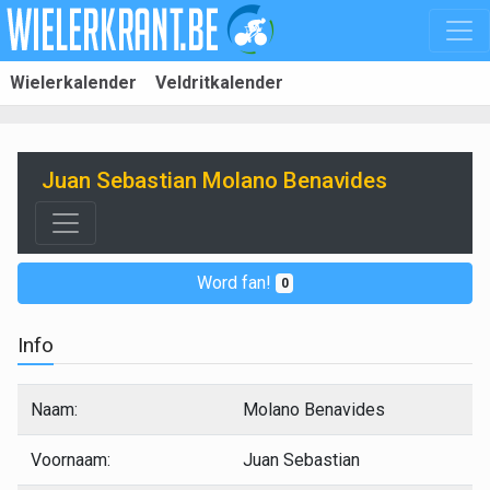
Wielerkalender
Veldritkalender
Juan Sebastian Molano Benavides
Word fan!
0
Info
Naam:
Molano Benavides
Voornaam:
Juan Sebastian