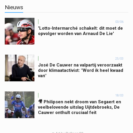
Nieuws
03/06
'Lotto-Intermarché schakelt: dit moet de
opvolger worden van Arnaud De Lie'
25/03
José De Cauwer na valpartij veroorzaakt
door klimaatactivist: "Word ik heel kwaad
van"
18/03
🎥 Philipsen nekt droom van Segaert en
veelbelovende uitslag Uijtdebroeks, De
Cauwer onthult cruciaal feit