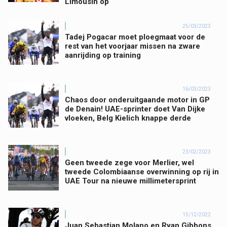
Limousin op
25/03/2023
Tadej Pogacar moet ploegmaat voor de
rest van het voorjaar missen na zware
aanrijding op training
16/03/2023
Chaos door onderuitgaande motor in GP
de Denain! UAE-sprinter doet Van Dijke
vloeken, Belg Kielich knappe derde
23/02/2023
Geen tweede zege voor Merlier, wel
tweede Colombiaanse overwinning op rij in
UAE Tour na nieuwe millimetersprint
15/12/2022
Juan Sebastian Molano en Ryan Gibbons