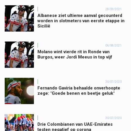
28/09/2021
Albanese ziet ultieme aanval gecounterd
worden in slotmeters van eerste etappe in
Sicilië
06/08/2021
Molano wint vierde rit in Ronde van
Burgos, weer Jordi Meeus in top vijf
30/07/2020
Fernando Gaviria behaalde onverhoopte
zege: "Goede benen en beetje geluk"
30/07/2020
Drie Colombianen van UAE-Emirates
testen negatief op corona