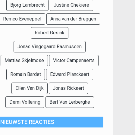
Bjorg Lambrecht
Justine Ghekiere
Remco Evenepoel
Anna van der Breggen
Robert Gesink
Jonas Vingegaard Rasmussen
Mattias Skjelmose
Victor Campenaerts
Romain Bardet
Edward Planckaert
Ellen Van Dijk
Jonas Rickaert
Demi Vollering
Bert Van Lerberghe
NIEUWSTE REACTIES