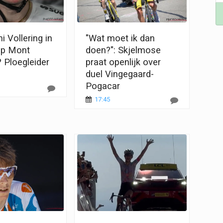
 Vollering in
"Wat moet ik dan
op Mont
doen?": Skjelmose
 Ploegleider
praat openlijk over
duel Vingegaard-
Pogacar
17:45