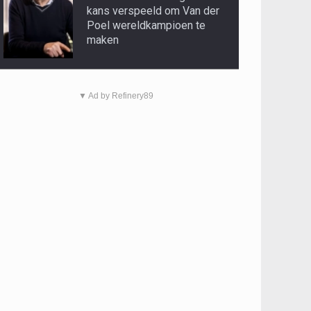
kans verspeeld om Van der
Poel wereldkampioen te
maken
▼ Ad by Refinery89