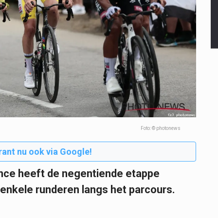
Foto: © photonews
rant nu ook via Google!
ance heeft de negentiende etappe
j enkele runderen langs het parcours.