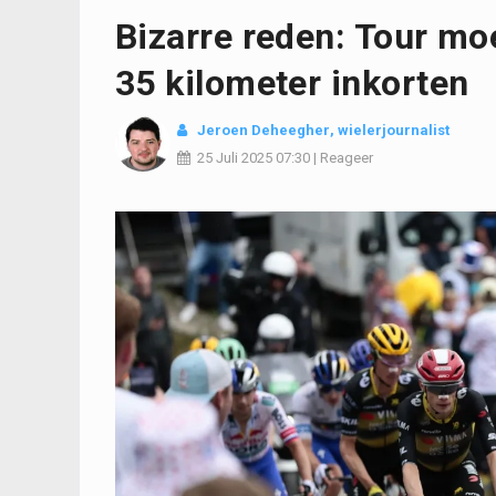
Bizarre reden: Tour mo
35 kilometer inkorten
Jeroen Deheegher
, wielerjournalist
25 Juli 2025
07:30
|
Reageer