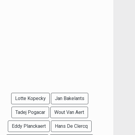
Lotte Kopecky
Jan Bakelants
Tadej Pogacar
Wout Van Aert
Eddy Planckaert
Hans De Clercq