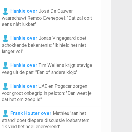
Hankie over
José De Cauwer
waarschuwt Remco Evenepoel: "Dat zal ooit
eens níét lukken"
Hankie over
Jonas Vingegaard doet
schokkende bekentenis: "Ik hield het niet
langer vol"
Hankie over
Tim Wellens krijgt stevige
veeg uit de pan: "Een of andere klojo"
Hankie over
UAE en Pogacar zorgen
voor groot onbegrip in peloton: "Dan weet je
dat het om zeep is"
Frank Houter over
Mathieu 'aan het
strand' doet diepere discussie losbarsten:
"Ik vind het heel enerverend"