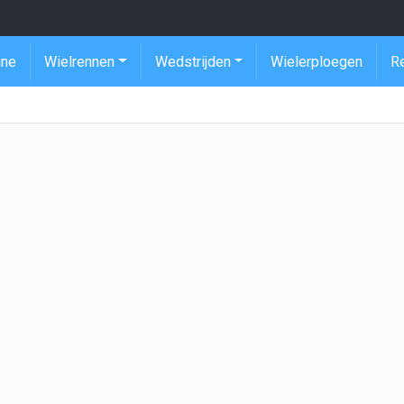
ine
Wielrennen
Wedstrijden
Wielerploegen
R