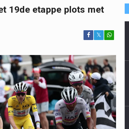
et 19de etappe plots met
𝕏