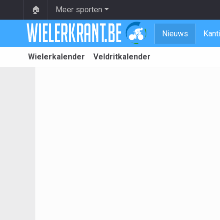
🏠
Meer sporten
Nieuws
Kant
Wielerkalender
Veldritkalender