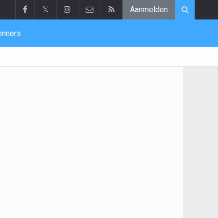
𝕏
Aanmelden
enners