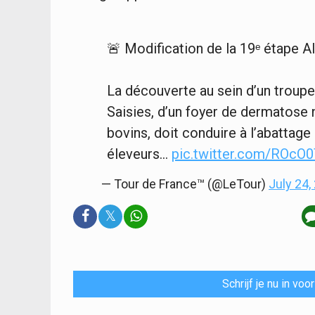
🚨 Modification de la 19ᵉ étape A
La découverte au sein d’un troupe
Saisies, d’un foyer de dermatose 
bovins, doit conduire à l’abattag
éleveurs…
pic.twitter.com/ROcO
— Tour de France™ (@LeTour)
July 24,
𝕏
Schrijf je nu in vo