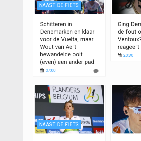
NAAST DE FIETS
Schitteren in
Ging Demi
Denemarken en klaar
de fout 
voor de Vuelta, maar
Ventoux?
Wout van Aert
reageert
bewandelde ooit
20:30
(even) een ander pad
07:00
NAAST DE FIETS