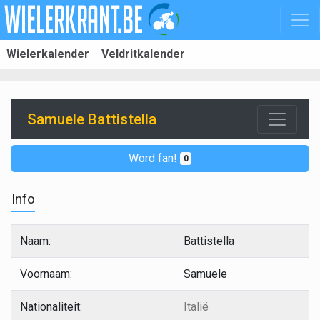
Wielerkalender
Veldritkalender
Samuele Battistella
Word fan!
0
Info
Naam:
Battistella
Voornaam:
Samuele
Nationaliteit:
Italië