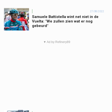
27/08/2022
Samuele Battistella wint net niet in de
Vuelta: "We zullen zien wat er nog
gebeurd"
▼ Ad by Refinery89