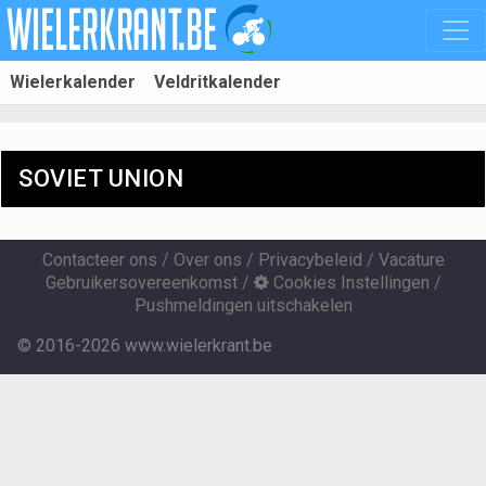
Wielerkalender
Veldritkalender
SOVIET UNION
Contacteer ons
/
Over ons
/
Privacybeleid
/
Vacature
Gebruikersovereenkomst
/
Cookies Instellingen
/
Pushmeldingen uitschakelen
© 2016-2026 www.wielerkrant.be