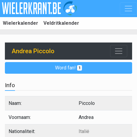
Wielerkalender
Veldritkalender
Andrea Piccolo
Word fan!
1
Info
Naam:
Piccolo
Voornaam:
Andrea
Nationaliteit:
Italië