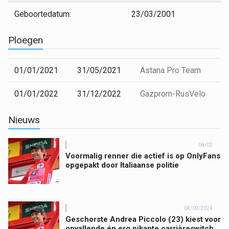
Geboortedatum:
23/03/2001
Ploegen
01/01/2021
31/05/2021
Astana Pro Team
01/01/2022
31/12/2022
Gazprom-RusVelo
Nieuws
04/02
Voormalig renner die actief is op OnlyFans
opgepakt door Italiaanse politie
04/09/2024
Geschorste Andrea Piccolo (23) kiest voor
opvallende én erg pikante carrièreswitch