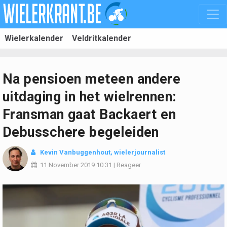
Wielerkalender
Veldritkalender
Na pensioen meteen andere
uitdaging in het wielrennen:
Fransman gaat Backaert en
Debusschere begeleiden
Kevin Vanbuggenhout
, wielerjournalist
11 November 2019
10:31
|
Reageer