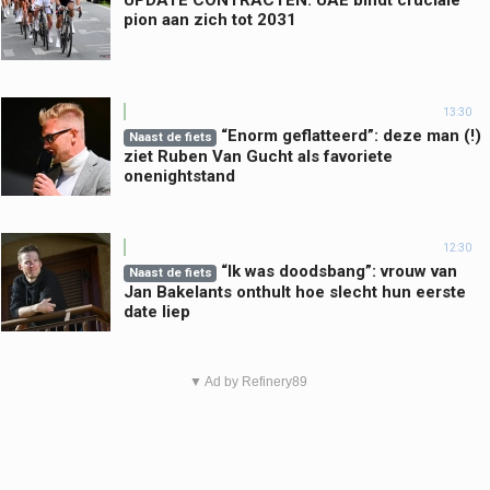
UPDATE CONTRACTEN: UAE bindt cruciale
pion aan zich tot 2031
13:30
“Enorm geflatteerd”: deze man (!)
Naast de fiets
ziet Ruben Van Gucht als favoriete
onenightstand
12:30
“Ik was doodsbang”: vrouw van
Naast de fiets
Jan Bakelants onthult hoe slecht hun eerste
date liep
▼ Ad by Refinery89