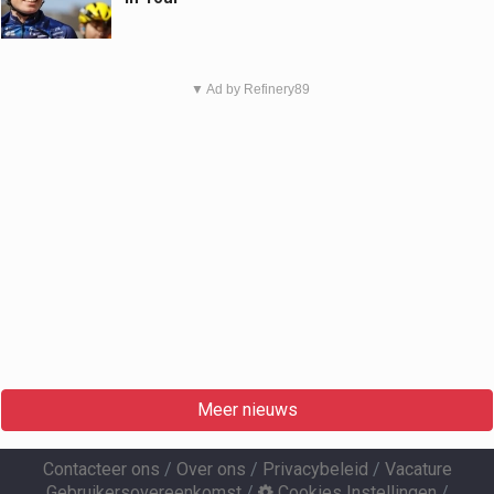
▼ Ad by Refinery89
Meer nieuws
Contacteer ons
/
Over ons
/
Privacybeleid
/
Vacature
Gebruikersovereenkomst
/
Cookies Instellingen
/