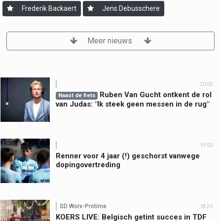
Frederik Backaert
Jens Debusschere
Meer nieuws
20:00
Ruben Van Gucht ontkent de rol
Naast de fiets
van Judas: "Ik steek geen messen in de rug"
19:00
Renner voor 4 jaar (!) geschorst vanwege
dopingovertreding
SD Worx-Protime
18:20
KOERS LIVE: Belgisch getint succes in TDF