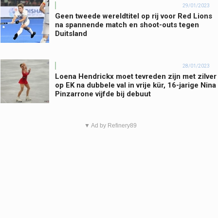
29/01/2023
Geen tweede wereldtitel op rij voor Red Lions
na spannende match en shoot-outs tegen
Duitsland
28/01/2023
Loena Hendrickx moet tevreden zijn met zilver
op EK na dubbele val in vrije kür, 16-jarige Nina
Pinzarrone vijfde bij debuut
▼ Ad by Refinery89