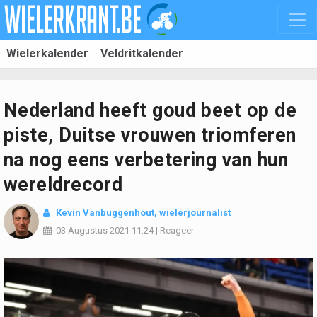
Wielerkalender
Veldritkalender
Nederland heeft goud beet op de
piste, Duitse vrouwen triomferen
na nog eens verbetering van hun
wereldrecord
Kevin Vanbuggenhout
, wielerjournalist
03 Augustus 2021
11:24
|
Reageer