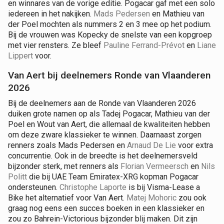
en winnares van de vorige editie. Pogacar gaf met een solo
iedereen in het nakijken.
Mads Pedersen
en Mathieu van
der Poel mochten als nummers 2 en 3 mee op het podium.
Bij de vrouwen was Kopecky de snelste van een kopgroep
met vier rensters. Ze bleef
Pauline Ferrand-Prévot
en
Liane
Lippert
voor.
Van Aert bij deelnemers Ronde van Vlaanderen
2026
Bij de deelnemers aan de Ronde van Vlaanderen 2026
duiken grote namen op als Tadej Pogacar, Mathieu van der
Poel en Wout van Aert, die allemaal de kwaliteiten hebben
om deze zware klassieker te winnen. Daarnaast zorgen
renners zoals Mads Pedersen en
Arnaud De Lie
voor extra
concurrentie. Ook in de breedte is het deelnemersveld
bijzonder sterk, met renners als
Florian Vermeersch
en
Nils
Politt
die bij UAE Team Emiratex-XRG kopman Pogacar
ondersteunen.
Christophe Laporte
is bij Visma-Lease a
Bike het alternatief voor Van Aert.
Matej Mohoric
zou ook
graag nog eens een succes boeken in een klassieker en
zou zo Bahrein-Victorious bijzonder blij maken. Dit zijn