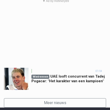
▼ Ad by Refinery89
07/04
UAE looft concurrent van Tadej
Wielrennen
Pogacar: "Het karakter van een kampioen"
Meer nieuws