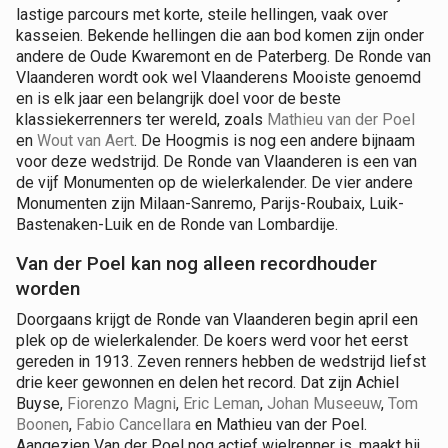
lastige parcours met korte, steile hellingen, vaak over
kasseien. Bekende hellingen die aan bod komen zijn onder
andere de Oude Kwaremont en de Paterberg. De Ronde van
Vlaanderen wordt ook wel Vlaanderens Mooiste genoemd
en is elk jaar een belangrijk doel voor de beste
klassiekerrenners ter wereld, zoals
Mathieu van der Poel
en
Wout van Aert
. De Hoogmis is nog een andere bijnaam
voor deze wedstrijd. De Ronde van Vlaanderen is een van
de vijf Monumenten op de wielerkalender. De vier andere
Monumenten zijn Milaan-Sanremo, Parijs-Roubaix, Luik-
Bastenaken-Luik en de Ronde van Lombardije.
Van der Poel kan nog alleen recordhouder
worden
Doorgaans krijgt de Ronde van Vlaanderen begin april een
plek op de wielerkalender. De koers werd voor het eerst
gereden in 1913. Zeven renners hebben de wedstrijd liefst
drie keer gewonnen en delen het record. Dat zijn Achiel
Buyse,
Fiorenzo Magni
,
Eric Leman
,
Johan Museeuw
,
Tom
Boonen
,
Fabio Cancellara
en Mathieu van der Poel.
Aangezien Van der Poel nog actief wielrenner is, maakt hij