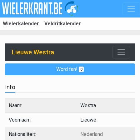
Wielerkalender
Veldritkalender
Lieuwe Westra
Word fan!
0
Info
Naam:
Westra
Voornaam:
Lieuwe
Nationaliteit:
Nederland